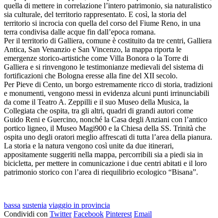
quella di mettere in correlazione l’intero patrimonio, sia naturalistico
sia culturale, del territorio rappresentato. E così, la storia del
territorio si incrocia con quella del corso del Fiume Reno, in una
terra condivisa dalle acque fin dall’epoca romana.
Per il territorio di Galliera, comune è costituito da tre centri, Galliera
Antica, San Venanzio e San Vincenzo, la mappa riporta le
emergenze storico-artistiche come Villa Bonora o la Torre di
Galliera e si rinvengono le testimonianze medievali del sistema di
fortificazioni che Bologna eresse alla fine del XII secolo.
Per Pieve di Cento, un borgo estremamente ricco di storia, tradizioni
e monumenti, vengono messi in evidenza alcuni punti irrinunciabili
da come il Teatro A. Zeppilli e il suo Museo della Musica, la
Collegiata che ospita, tra gli altri, quadri di grandi autori come
Guido Reni e Guercino, nonché la Casa degli Anziani con l’antico
portico ligneo, il Museo Magi900 e la Chiesa della SS. Trinità che
ospita uno degli oratori meglio affrescati di tutta l’area della pianura.
La storia e la natura vengono così unite da due itinerari,
appositamente suggeriti nella mappa, percorribili sia a piedi sia in
bicicletta, per mettere in comunicazione i due centri abitati e il loro
patrimonio storico con l’area di riequilibrio ecologico “Bisana”.
bassa
sustenia
viaggio in provincia
Condividi con
Twitter
Facebook
Pinterest
Email