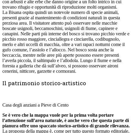
con arbusti e alte erbe che danno origine a un folto intrico in cui
trovano rifugio e opportunità di riproduzione molti organismi.
La Bisana ospita quindi un notevole numero di specie animali,
presenti grazie al mantenimento di condizioni naturali in questa
preziosa area. Il visitatore attento può osservare nelle macchie
boscate usignoli, beccamoschini, usignoli di fiume, capinere e
canapini. Nelle parti più interne del bosco si trovano picchio verde e
picchio rosso maggiore, cinciallegra e cinciarella, codibugnolo,
merlo e altri uccelli di macchia, oltre a vari rapaci notturni come il
gufo comune, l’assiolo e l’allocco. Nel bosco sosta anche la
beccaccia, mentre nelle aree più aperte possono essere presenti
l’averla piccola, il saltimpalo e l’allodola. Lungo il fiume e nella
foresta a galleria che dà sull’alveo, si possono osservare aironi
cenerini, nitticore, garzette e cormorani.
Il patrimonio storico-artistico
Casa degli anziani a Pieve di Cento
Se è vero che la mappa vuole per la prima volta portare
l’attenzione sull’area naturale, è anche vero che questa parte di
pianura offre uno spaccato storico-artistico di grande rilevanza.
La proposta della mappa è, come per tutto questo formato editoriale,