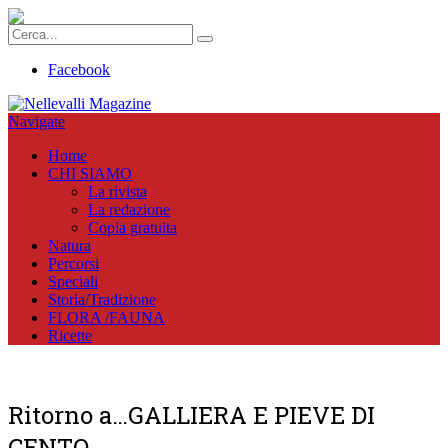
Facebook
Navigate
Home
CHI SIAMO
La rivista
La redazione
Copia gratuita
Natura
Percorsi
Speciali
Storia/Tradizione
FLORA /FAUNA
Ricette
Ritorno a…GALLIERA E PIEVE DI
CENTO