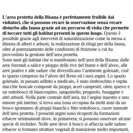
L’area protetta della Bisana è perfettamente fruibile dai
visitatori, che si possono recare in osservazione senza recare
disturbo alla fauna grazie ad un percorso di visita che permette
di toccare tutti gli habitat presenti in questo luogo.
Questo è
possibile grazie agli interventi di naturalizzazione come la messa a
dimora di alberi e arbusti, la realizzazione di rifugi per della fauna,
oltre al potenziamento delle condizioni di fruizione a cui ha
provveduto la gestione dell’area protetta.
Sono tanti gli habitat che si manifestano nell’area della Bisana: dalle
aree forestali a salice e pioppo delle rive del fiume e dell’alveo, alle
aree prative e alle radure che diversificano l’ambiente golenale, cioè
lo spazio compreso tra l’alveo del Reno ed i suoi argini. Lo spazio
golenale, in passato adibito a medicaio, è stato rimboschito e ospita
macchie boscate composte da pioppi, aceri campestri, olmi, querce e
un sottobosco di biancospino, sanguinello, prugnolo, fusaggine e
altri arbusti. Nella parte centrale dell’area, tra l’argine maestro e uno
minore più interno, si trova una zona occupata da molti anni da un
bosco spontaneo di pioppi bianchi e fitto sottobosco, cuore naturale
dell’area protetta. I possenti argini sono ricoperti da formazioni
erbacee seminaturali dove, in primavera, si possono osservare alcune
specie di orchidee. Nelle aree dove il bosco si affaccia sulle radure
erbacee si formano strutture vegetali di transizione molto importanti,