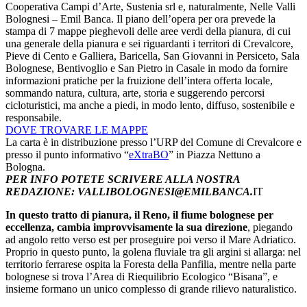
Cooperativa Campi d’Arte, Sustenia srl e, naturalmente, Nelle Valli
Bolognesi – Emil Banca. Il piano dell’opera per ora prevede la
stampa di 7 mappe pieghevoli delle aree verdi della pianura, di cui
una generale della pianura e sei riguardanti i territori di Crevalcore,
Pieve di Cento e Galliera, Baricella, San Giovanni in Persiceto, Sala
Bolognese, Bentivoglio e San Pietro in Casale in modo da fornire
informazioni pratiche per la fruizione dell’intera offerta locale,
sommando natura, cultura, arte, storia e suggerendo percorsi
cicloturistici, ma anche a piedi, in modo lento, diffuso, sostenibile e
responsabile.
DOVE TROVARE LE MAPPE
La carta è in distribuzione presso l’URP del Comune di Crevalcore e
presso il punto informativo “
eXtraBO
” in Piazza Nettuno a
Bologna.
PER INFO POTETE SCRIVERE ALLA NOSTRA
REDAZIONE: VALLIBOLOGNESI@EMILBANCA.
IT
In questo tratto di pianura, il Reno, il fiume bolognese per
eccellenza, cambia improvvisamente la sua direzione
, piegando
ad angolo retto verso est per proseguire poi verso il Mare Adriatico.
Proprio in questo punto, la golena fluviale tra gli argini si allarga: nel
territorio ferrarese ospita la Foresta della Panfilia, mentre nella parte
bolognese si trova l’Area di Riequilibrio Ecologico “Bisana”, e
insieme formano un unico complesso di grande rilievo naturalistico.