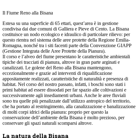
Il Fiume Reno alla Bisana
Estesa su una superficie di 65 ettari, quest’area è in gestione
condivisa dai due comuni di Galliera e Pieve di Cento. La Bisana
costituisce un nodo ecologico e idraulico di particolare rilievo: per
questo rientra nel sistema delle aree protette della Regione Emilia-
Romagna, nonché tra i siti facenti parte della Convenzione GIAPP
(Gestione Integrata delle Aree Protette della Pianura).
Il corso e l’alveo del fiume presentano le caratteristiche ambientali
tipiche dei tracciati di pianura, altrove in gran parte arginati e
canalizzati. Le golene del Reno alla Bisana mantengono,
eccezionalmente e grazie ad interventi di riqualificazione
appositamente realizzati, caratteristiche di naturalità e presenza di
habitat. Nel corso del nostro passato, infatti, i boschi sono stati i
primi habitat ad essere dissodati per far spazio alle coltivazioni e
successivamente agli insediamenti urbani. Anche le aree fluviali
sono tra quelle più penalizzate dall’utilizzo antropico del territorio,
che ha portato al restringimento, alla canalizzazione e banalizzazione
di molti corpi idrici della pianura: proprio per questo la
conservazione dell’ambiente della Bisana è molto prezioso, per
conservare gli spazi naturali scomparsi altrove.
La natura della Bisana