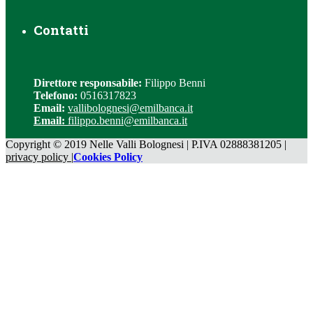
Contatti
Direttore responsabile:
Filippo Benni
Telefono:
0516317823
Email:
vallibolognesi@emilbanca.it
Email:
filippo.benni@emilbanca.it
Copyright © 2019 Nelle Valli Bolognesi | P.IVA 02888381205 |
privacy policy |
Cookies Policy