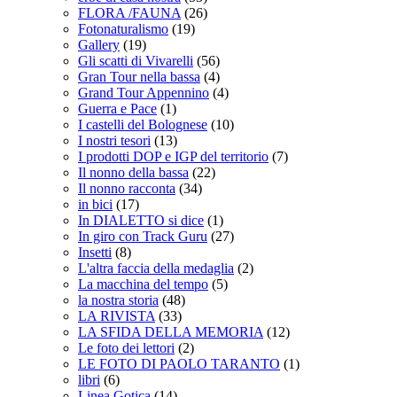
FLORA /FAUNA
(26)
Fotonaturalismo
(19)
Gallery
(19)
Gli scatti di Vivarelli
(56)
Gran Tour nella bassa
(4)
Grand Tour Appennino
(4)
Guerra e Pace
(1)
I castelli del Bolognese
(10)
I nostri tesori
(13)
I prodotti DOP e IGP del territorio
(7)
Il nonno della bassa
(22)
Il nonno racconta
(34)
in bici
(17)
In DIALETTO si dice
(1)
In giro con Track Guru
(27)
Insetti
(8)
L'altra faccia della medaglia
(2)
La macchina del tempo
(5)
la nostra storia
(48)
LA RIVISTA
(33)
LA SFIDA DELLA MEMORIA
(12)
Le foto dei lettori
(2)
LE FOTO DI PAOLO TARANTO
(1)
libri
(6)
Linea Gotica
(14)