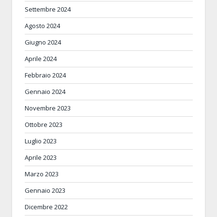
Settembre 2024
Agosto 2024
Giugno 2024
Aprile 2024
Febbraio 2024
Gennaio 2024
Novembre 2023
Ottobre 2023
Luglio 2023
Aprile 2023
Marzo 2023
Gennaio 2023
Dicembre 2022