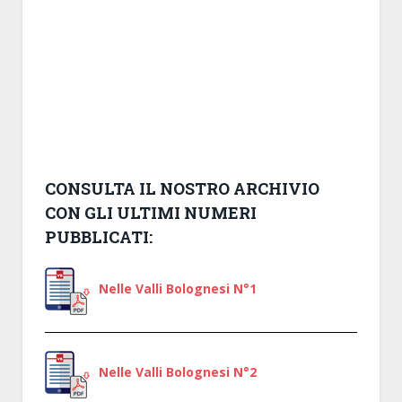
CONSULTA IL NOSTRO ARCHIVIO
CON GLI ULTIMI NUMERI
PUBBLICATI:
Nelle Valli Bolognesi N°1
Nelle Valli Bolognesi N°2