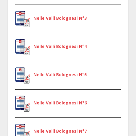
Nelle Valli Bolognesi N°3
Nelle Valli Bolognesi N°4
Nelle Valli Bolognesi N°5
Nelle Valli Bolognesi N°6
Nelle Valli Bolognesi N°7