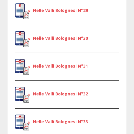
Nelle Valli Bolognesi N°29
Nelle Valli Bolognesi N°30
Nelle Valli Bolognesi N°31
Nelle Valli Bolognesi N°32
Nelle Valli Bolognesi N°33