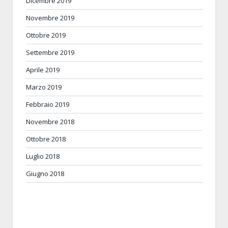
Dicembre 2019
Novembre 2019
Ottobre 2019
Settembre 2019
Aprile 2019
Marzo 2019
Febbraio 2019
Novembre 2018
Ottobre 2018
Luglio 2018
Giugno 2018