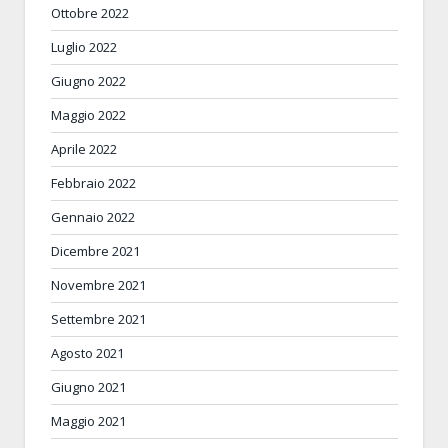
Ottobre 2022
Luglio 2022
Giugno 2022
Maggio 2022
Aprile 2022
Febbraio 2022
Gennaio 2022
Dicembre 2021
Novembre 2021
Settembre 2021
Agosto 2021
Giugno 2021
Maggio 2021