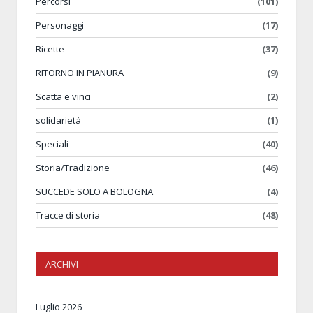
Percorsi
(101)
Personaggi
(17)
Ricette
(37)
RITORNO IN PIANURA
(9)
Scatta e vinci
(2)
solidarietà
(1)
Speciali
(40)
Storia/Tradizione
(46)
SUCCEDE SOLO A BOLOGNA
(4)
Tracce di storia
(48)
ARCHIVI
Luglio 2026