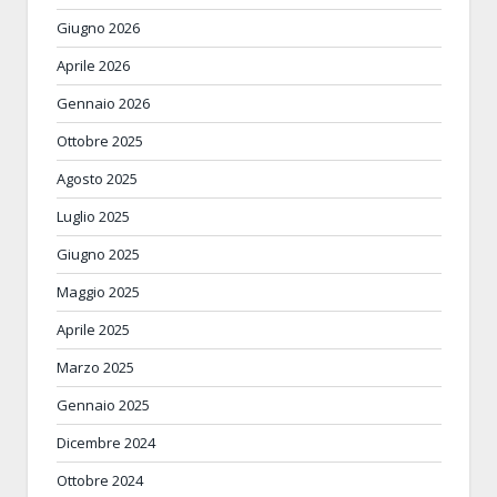
Giugno 2026
Aprile 2026
Gennaio 2026
Ottobre 2025
Agosto 2025
Luglio 2025
Giugno 2025
Maggio 2025
Aprile 2025
Marzo 2025
Gennaio 2025
Dicembre 2024
Ottobre 2024