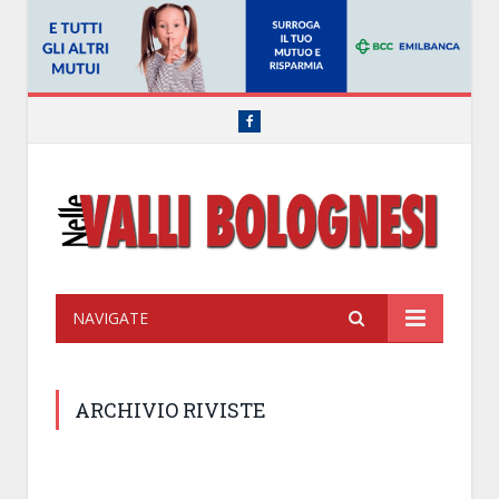
Facebook
NAVIGATE
ARCHIVIO RIVISTE