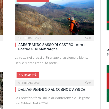
10 FEBBRAIO 2020
0
AMMIRANDO SASSO DI CASTRO come
Goethe e De Montaigne
D
B
La vetta nei pressi di Firenzuola, assieme a Monte
o…
Beni e Monte Freddi fa parte…
SOLIDARIETÀ
6 FEBBRAIO 2020
0
DALL’APPENNINO AL CORNO D’AFRICA
La Crew for Africa Onlus di Monterenzio e il legame
con Gibbuti. Nel 2020 il…