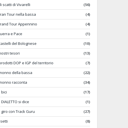
li scatti di Vivarelli
(56)
ran Tour nella bassa
(4)
rand Tour Appennino
(4)
uerra e Pace
(1)
 castelli del Bolognese
(10)
 nostri tesori
(13)
 prodotti DOP e IGP del territorio
(7)
l nonno della bassa
(22)
l nonno racconta
(34)
 bici
(17)
n DIALETTO si dice
(1)
n giro con Track Guru
(27)
nsetti
(8)