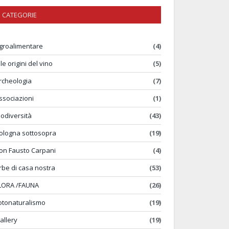
CATEGORIE
groalimentare
(4)
lle origini del vino
(5)
rcheologia
(7)
ssociazioni
(1)
iodiversità
(43)
ologna sottosopra
(19)
on Fausto Carpani
(4)
rbe di casa nostra
(53)
LORA /FAUNA
(26)
otonaturalismo
(19)
allery
(19)