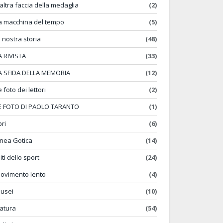
'altra faccia della medaglia
(2)
a macchina del tempo
(5)
a nostra storia
(48)
A RIVISTA
(33)
A SFIDA DELLA MEMORIA
(12)
e foto dei lettori
(2)
E FOTO DI PAOLO TARANTO
(1)
bri
(6)
inea Gotica
(14)
iti dello sport
(24)
ovimento lento
(4)
usei
(10)
atura
(54)