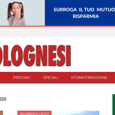
A
PERCORSI
SPECIALI
STORIA/TRADIZIONE
020
MOVIMENTO LENTO