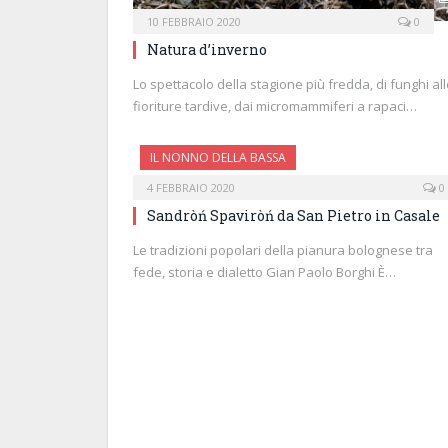
10 FEBBRAIO 2020
0
Natura d’inverno
Lo spettacolo della stagione più fredda, di funghi al
fioriture tardive, dai micromammiferi a rapaci…
IL NONNO DELLA BASSA
4 FEBBRAIO 2020
0
Sandròń Spaviròń da San Pietro in Casale
Le tradizioni popolari della pianura bolognese tra
fede, storia e dialetto Gian Paolo Borghi È…