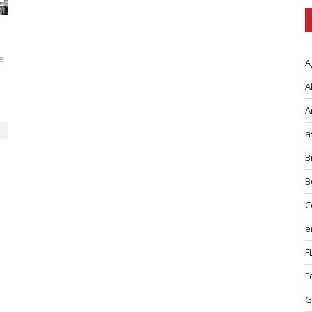
le
A
A
A
a
B
B
C
e
F
F
G