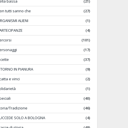
ella bassa
(21)
on tutti sanno che
(27)
RGANISMI ALIENI
(1)
ARTECIPANZE
(4)
ercorsi
(101)
ersonaggi
(17)
icette
(37)
ITORNO IN PIANURA
(9)
catta e vinci
(2)
olidarietà
(1)
peciali
(40)
toria/Tradizione
(46)
UCCEDE SOLO A BOLOGNA
(4)
racce di storia
(48)