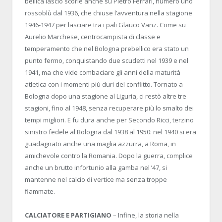
bellica lasciò scorie anche su Pietro Ferrari, numero uno
rossoblù dal 1936, che chiuse l’avventura nella stagione
1946-1947 per lasciare tra i pali Glauco Vanz. Come su
Aurelio Marchese, centrocampista di classe e
temperamento che nel Bologna prebellico era stato un
punto fermo, conquistando due scudetti nel 1939 e nel
1941, ma che vide combaciare gli anni della maturità
atletica con i momenti più duri del conflitto. Tornato a
Bologna dopo una stagione al Liguria, ci restò altre tre
stagioni, fino al 1948, senza recuperare più lo smalto dei
tempi migliori. E fu dura anche per Secondo Ricci, terzino
sinistro fedele al Bologna dal 1938 al 1950: nel 1940 si era
guadagnato anche una maglia azzurra, a Roma, in
amichevole contro la Romania. Dopo la guerra, complice
anche un brutto infortunio alla gamba nel ’47, si
mantenne nel calcio di vertice ma senza troppe
fiammate.
CALCIATORE E PARTIGIANO
– Infine, la storia nella