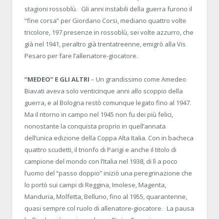
stagioni rossoblù. Gli anni instabili della guerra furono il
“fine corsa” per Giordano Corsi, mediano quattro volte
tricolore, 197 presenze in rossoblù, sei volte azzurro, che
già nel 1941, peraltro già trentatreenne, emigrò alla Vis
Pesaro per fare l’allenatore-giocatore.
“MEDEO” E GLI ALTRI
– Un grandissimo come Amedeo
Biavati aveva solo venticinque anni allo scoppio della
guerra, e al Bologna restò comunque legato fino al 1947.
Ma il ritorno in campo nel 1945 non fu dei più felici,
nonostante la conquista proprio in quell’annata
dell’unica edizione della Coppa Alta Italia. Con in bacheca
quattro scudetti, il trionfo di Parigi e anche il titolo di
campione del mondo con l’Italia nel 1938, di lì a poco
l’uomo del “passo doppio” iniziò una peregrinazione che
lo portò sui campi di Reggina, Imolese, Magenta,
Manduria, Molfetta, Belluno, fino al 1955, quarantenne,
quasi sempre col ruolo di allenatore-giocatore. La pausa