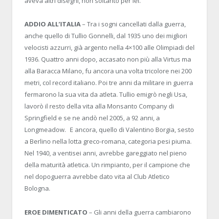
aveva altri disegni, non soltanto per lei.
ADDIO ALL’ITALIA
– Tra i sogni cancellati dalla guerra,
anche quello di Tullio Gonnelli, dal 1935 uno dei migliori
velocisti azzurri, già argento nella 4×100 alle Olimpiadi del
1936. Quattro anni dopo, accasato non più alla Virtus ma
alla Baracca Milano, fu ancora una volta tricolore nei 200
metri, col record italiano. Poi tre anni da militare in guerra
fermarono la sua vita da atleta. Tullio emigrò negli Usa,
lavorò il resto della vita alla Monsanto Company di
Springfield e se ne andò nel 2005, a 92 anni, a
Longmeadow. E ancora, quello di Valentino Borgia, sesto
a Berlino nella lotta greco-romana, categoria pesi piuma.
Nel 1940, a ventisei anni, avrebbe gareggiato nel pieno
della maturità atletica. Un rimpianto, per il campione che
nel dopoguerra avrebbe dato vita al Club Atletico
Bologna.
EROE DIMENTICATO
– Gli anni della guerra cambiarono