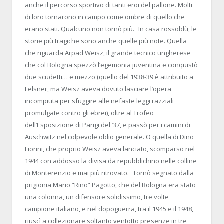
anche il percorso sportivo di tanti eroi del pallone. Molti
di loro tornarono in campo come ombre di quello che
erano stati. Qualcuno non tornò più. In casa rossoblù, le
storie più tragiche sono anche quelle più note. Quella
che riguarda Arpad Weisz, il grande tecnico ungherese
che col Bologna spezzò l’egemonia juventina e conquistò
due scudetti… e mezzo (quello del 1938-39 è attribuito a
Felsner, ma Weisz aveva dovuto lasciare l’opera
incompiuta per sfuggire alle nefaste leggi razziali
promulgate contro gli ebrei), oltre al Trofeo
dell’Esposizione di Parigi del ’37, e passò per i camini di
Auschwitz nel colpevole oblio generale. O quella di Dino
Fiorini, che proprio Weisz aveva lanciato, scomparso nel
1944 con addosso la divisa da repubblichino nelle colline
di Monterenzio e mai più ritrovato. Tornò segnato dalla
prigionia Mario “Rino” Pagotto, che del Bologna era stato
una colonna, un difensore solidissimo, tre volte
campione italiano, e nel dopoguerra, tra il 1945 e il 1948,
riuscì a collezionare soltanto ventotto presenze in tre