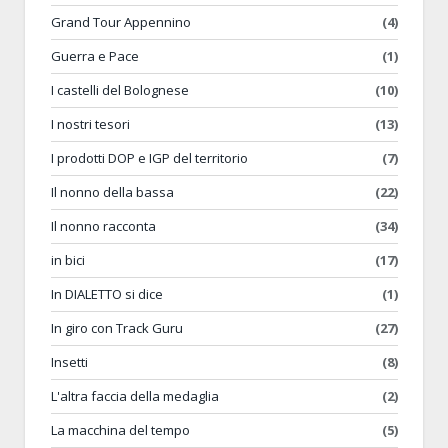
Grand Tour Appennino
(4)
Guerra e Pace
(1)
I castelli del Bolognese
(10)
I nostri tesori
(13)
I prodotti DOP e IGP del territorio
(7)
Il nonno della bassa
(22)
Il nonno racconta
(34)
in bici
(17)
In DIALETTO si dice
(1)
In giro con Track Guru
(27)
Insetti
(8)
L'altra faccia della medaglia
(2)
La macchina del tempo
(5)