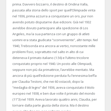
prima. Davvero bizzarro, il destino di Ondina Valla,
passata alla storia dello sport per quell’Olimpiade vinta
nel 1936, prima azzurra a conquistare un oro, pur non
avendo potuto disputarne due edizioni. Già nel 1932
avrebbe dovuto partecipare alla spedizione di Los
Angeles, ma la sua partenza con un gruppo di atleti
uomini era stata giudicata “sconveniente”, altri tempi. Nel
1940, Trebisonda era ancora ai vertici, nonostante mille
problemi fisici, soprattutto nel salto in alto di cui
deteneva il primato italiano (1.56) e l’ultimo tricolore
conquistato proprio nel 1940. Un posto alle Olimpiadi,
seppure non più da primattrice, l’avrebbe meritato. Ma
ancora di più quell’edizione perduta fu l’ennesima beffa
per Claudia Testoni, che nei 60 ostacoli, dopo la
“medaglia di legno” del 1936, aveva conquistato il titolo
europeo nel 1938, e ben due volte il primato del mondo
(11”3) nel 1939. Aveva lavorato quattro anni, Claudia, per
tornare dalla parte giusta della storia. Ma il destino