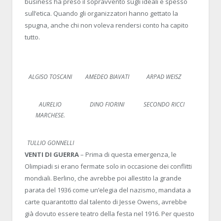
business ha preso il sopravvento sugli ideali e spesso
sull’etica. Quando gli organizzatori hanno gettato la
spugna, anche chi non voleva rendersi conto ha capito
tutto.
ALGISO TOSCANI
AMEDEO BIAVATI
ARPAD WEISZ
AURELIO
DINO FIORINI
SECONDO RICCI
MARCHESE.
TULLIO GONNELLI
VENTI DI GUERRA
– Prima di questa emergenza, le
Olimpiadi si erano fermate solo in occasione dei conflitti
mondiali. Berlino, che avrebbe poi allestito la grande
parata del 1936 come un’elegia del nazismo, mandata a
carte quarantotto dal talento di Jesse Owens, avrebbe
già dovuto essere teatro della festa nel 1916. Per questo