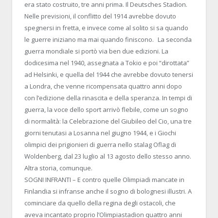
era stato costruito, tre anni prima. Il Deutsches Stadion.
Nelle previsioni, il conflitto del 1914 avrebbe dovuto
spegnersi in fretta, e invece come al solito si sa quando
le guerre iniziano ma mai quando finiscono. La seconda
guerra mondiale si portò via ben due edizioni. La
dodicesima nel 1940, assegnata a Tokio e poi “dirottata”
ad Helsinki, e quella del 1944 che avrebbe dovuto tenersi
a Londra, che venne ricompensata quattro anni dopo
con l’edizione della rinascita e della speranza. In tempi di
guerra, la voce dello sport arrivò flebile, come un sogno
di normalità: la Celebrazione del Giubileo del Cio, una tre
giorni tenutasi a Losanna nel giugno 1944, e i Giochi
olimpici dei prigionieri di guerra nello stalag Oflag di
Woldenberg, dal 23 luglio al 13 agosto dello stesso anno.
Altra storia, comunque.
SOGNI INFRANTI – E contro quelle Olimpiadi mancate in
Finlandia si infranse anche il sogno di bolognesi illustri. A
cominciare da quello della regina degli ostacoli, che
aveva incantato proprio l’Olimpiastadion quattro anni