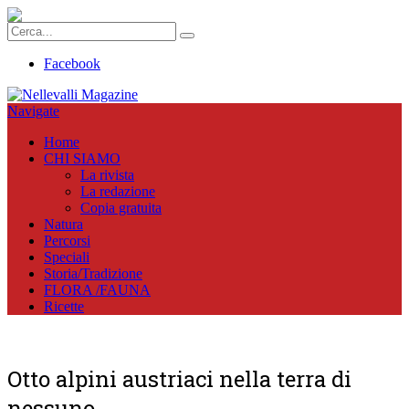
Facebook
Navigate
Home
CHI SIAMO
La rivista
La redazione
Copia gratuita
Natura
Percorsi
Speciali
Storia/Tradizione
FLORA /FAUNA
Ricette
Otto alpini austriaci nella terra di
nessuno