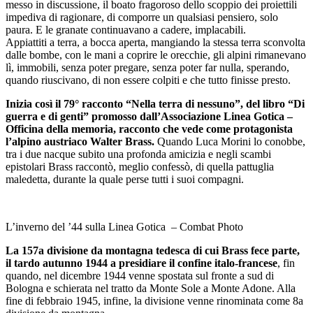
messo in discussione, il boato fragoroso dello scoppio dei proiettili
impediva di ragionare, di comporre un qualsiasi pensiero, solo
paura. E le granate continuavano a cadere, implacabili.
Appiattiti a terra, a bocca aperta, mangiando la stessa terra sconvolta
dalle bombe, con le mani a coprire le orecchie, gli alpini rimanevano
lì, immobili, senza poter pregare, senza poter far nulla, sperando,
quando riuscivano, di non essere colpiti e che tutto finisse presto.
Inizia così il 79° racconto “Nella terra di nessuno”, del libro “Di
guerra e di genti” promosso dall’Associazione Linea Gotica –
Officina della memoria, racconto che vede come protagonista
l’alpino austriaco Walter Brass.
Quando Luca Morini lo conobbe,
tra i due nacque subito una profonda amicizia e negli scambi
epistolari Brass raccontò, meglio confessò, di quella pattuglia
maledetta, durante la quale perse tutti i suoi compagni.
L’inverno del ’44 sulla Linea Gotica – Combat Photo
La 157a divisione da montagna tedesca di cui Brass fece parte,
il tardo autunno 1944 a presidiare il confine italo-francese
, fin
quando, nel dicembre 1944 venne spostata sul fronte a sud di
Bologna e schierata nel tratto da Monte Sole a Monte Adone. Alla
fine di febbraio 1945, infine, la divisione venne rinominata come 8a