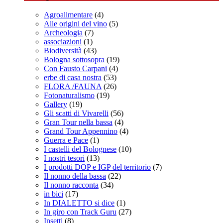
Agroalimentare
(4)
Alle origini del vino
(5)
Archeologia
(7)
associazioni
(1)
Biodiversità
(43)
Bologna sottosopra
(19)
Con Fausto Carpani
(4)
erbe di casa nostra
(53)
FLORA /FAUNA
(26)
Fotonaturalismo
(19)
Gallery
(19)
Gli scatti di Vivarelli
(56)
Gran Tour nella bassa
(4)
Grand Tour Appennino
(4)
Guerra e Pace
(1)
I castelli del Bolognese
(10)
I nostri tesori
(13)
I prodotti DOP e IGP del territorio
(7)
Il nonno della bassa
(22)
Il nonno racconta
(34)
in bici
(17)
In DIALETTO si dice
(1)
In giro con Track Guru
(27)
Insetti
(8)