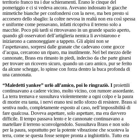
territorio franco tra i due schieramenti. Erano le cinque del
pomeriggio e ci si vedeva ancora. Avevano indossato le giacche
mimetiche bianche per confondersi con la neve, ma ben presto si
accorsero dello sbaglio: la coltre nevosa in realtà non era così spessa
e uniforme come pensavano, infatti ricopriva il terreno solo a
macchie. Poco più tardi si ritrovavano in un grande spazio aperto,
quando gli osservatori dell’artiglieria nemica li avvistarono e
iniziarono a cannoneggiare a tappeto. Gli alpini non se
l’aspettavano, sorpresi dalle granate che cadevano come gocce
d’acqua, cercarono un riparo, ma inutilmente. Nel bel mezzo delle
cannonate, Brass era rimasto in piedi, indeciso da che parte girarsi
per trovare un ricovero sicuro, quando un caro amico, pur se ferito
da alcune schegge, lo spinse con forza dentro la buca profonda di
una cannonata.
“Maledetti yankee” urlò all’amico, poi lo ringraziò. I
proiettili
continuavano a cadere vicino, molto vicino, con rumore assordante.
La terra tremava e sussultava violentemente a ogni colpo e la paura
di morire era tanta, i nervi erano tesi nello sforzo di resistere. Brass si
sentiva nudo, completamente esposto al caso, nell’impossibilità di
fare qualcosa. Doveva aspettare, solo aspettare, ma era davvero
difficile. Il tempo passava lento e le cannonate continuavano a
martellare il terreno sconvolgendolo. Sussultava Brass e non solo
per la paura, soprattutto per la potente vibrazione che scuoteva la
terra, come se questa fosse sempre pronta a inghiottirlo. Tutto era