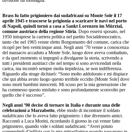
divisione da montagna.
Brass fu fatto prigioniero dai sudafricani su Monte Sole il 17
aprile 1945 e trascorse la prigionia a scaricare le navi nel porto
di Napoli, quindi tornò a casa a Sankt Lorenzen im Mürztal,
comune austriaco della regione Stiria
. Dopo essersi sposato, nel
1950 intraprese la carriera politica nel partito Socialdemocratico,
tanto che nel 1965 venne eletto Borgomastro del comune, carica che
ricoprì per ben venticinque anni. Negli anni ’70 venne a conoscenza
del massacro accaduto a Monte Sole, luogo dove aveva combattuto,
e da quel momento si impegnò a divulgarne la storia, scrivendo a
tutti i presidenti austriaci che nel tempo si sono avvicendati nella
carica, ma incontrò sempre molta tiepidezza, se non indifferenza.
Riguardo alla strage dichiarò: “Sono molto addolorato e mi dispiace
che qui abbia avuto luogo questo terribile eccidio [Monte Sole] dove
sono morti bambini innocenti. Mi scuso per la mia generazione che
ha commesso questo misfatto e sono profondamente sconvolto per
quello che è successo”.
Negli anni ’90 decise di tornare in Italia e durante una delle
celebrazioni a Marzabotto
, ebbe modo di incontrare il soldato
sudafricano che lo aveva fatto prigioniero: i due divennero amici.
Raccontò a Luca Morini, ricordando il giorno in cui venne fatto
prigioniero, quando vide i soldati sudafricani: “Avrei potuto
sorprenderli d’infilata con la mia mitragliatrice quando passarono in