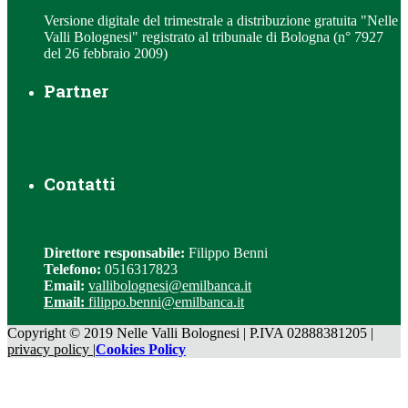
Versione digitale del trimestrale a distribuzione gratuita "Nelle
Valli Bolognesi" registrato al tribunale di Bologna (n° 7927
del 26 febbraio 2009)
Partner
Contatti
Direttore responsabile:
Filippo Benni
Telefono:
0516317823
Email:
vallibolognesi@emilbanca.it
Email:
filippo.benni@emilbanca.it
Copyright © 2019 Nelle Valli Bolognesi | P.IVA 02888381205 |
privacy policy |
Cookies Policy