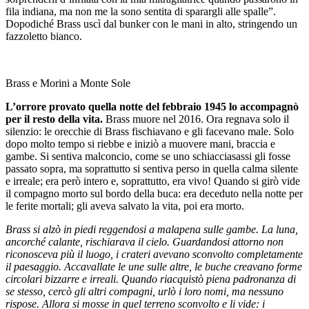
fila indiana, ma non me la sono sentita di sparargli alle spalle”.
Dopodiché Brass uscì dal bunker con le mani in alto, stringendo un
fazzoletto bianco.
Brass e Morini a Monte Sole
L’orrore provato quella notte del febbraio 1945 lo accompagnò
per il resto della vita.
Brass muore nel 2016. Ora regnava solo il
silenzio: le orecchie di Brass fischiavano e gli facevano male. Solo
dopo molto tempo si riebbe e iniziò a muovere mani, braccia e
gambe. Si sentiva malconcio, come se uno schiacciasassi gli fosse
passato sopra, ma soprattutto si sentiva perso in quella calma silente
e irreale; era però intero e, soprattutto, era vivo! Quando si girò vide
il compagno morto sul bordo della buca: era deceduto nella notte per
le ferite mortali; gli aveva salvato la vita, poi era morto.
Brass si alzò in piedi reggendosi a malapena sulle gambe. La luna,
ancorché calante, rischiarava il cielo. Guardandosi attorno non
riconosceva più il luogo, i crateri avevano sconvolto completamente
il paesaggio. Accavallate le une sulle altre, le buche creavano forme
circolari bizzarre e irreali. Quando riacquistò piena padronanza di
se stesso, cercò gli altri compagni, urlò i loro nomi, ma nessuno
rispose. Allora si mosse in quel terreno sconvolto e li vide: i