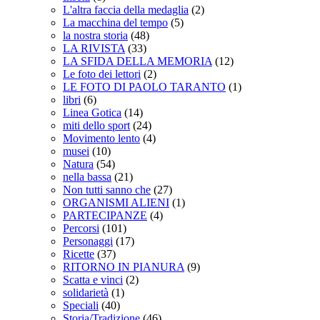
L'altra faccia della medaglia
(2)
La macchina del tempo
(5)
la nostra storia
(48)
LA RIVISTA
(33)
LA SFIDA DELLA MEMORIA
(12)
Le foto dei lettori
(2)
LE FOTO DI PAOLO TARANTO
(1)
libri
(6)
Linea Gotica
(14)
miti dello sport
(24)
Movimento lento
(4)
musei
(10)
Natura
(54)
nella bassa
(21)
Non tutti sanno che
(27)
ORGANISMI ALIENI
(1)
PARTECIPANZE
(4)
Percorsi
(101)
Personaggi
(17)
Ricette
(37)
RITORNO IN PIANURA
(9)
Scatta e vinci
(2)
solidarietà
(1)
Speciali
(40)
Storia/Tradizione
(46)