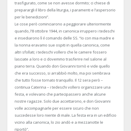
trasfigurato, come se non avesse dormito; ci chiese di
preparargli il libro della liturgia, i paramenti e l’aspersorio
per le benedizioni”.
Le cose però cominciarono a peggiorare ulteriormente
quando, l’8 ottobre 1944, in canonica irruppero i tedeschi
e insediarono lì il comando delle SS. “Io con mia madre e
la nonna eravamo sue ospiti in quella canonica, come
altri sfollati; i tedeschi vollero che le camere fossero
lasciate a loro e ci dovemmo trasferire nel salone al
piano terra. Quando don Giovanni tornò e vide quello
che era successo, si arrabbiò molto, ma poi sembrava
che tutto fosse tornato tranquillo. Il 12 sera però –
continua Caterina – i tedeschi vollero organizzare una
festa, e volevano che partecipassero anche alcune
nostre ragazze. Solo due accettarono, e don Giovanni
volle accompagnarle per essere sicuro che non
succedesse loro niente di male. La festa era in un edificio
vicino alla canonica, lo zio andò e a mezzanotte le
riportò”.