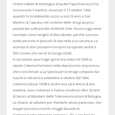
nostre vallate di montagna al quale Papa Francesco ha
riconosciuto il martirio, avvenuto il 13 ottobre 1944,
quando fu brutalmente ucciso a soli 29 anni a San
Martino di Caprara, nel contesto delle stragi da poco
perpetrate sulle pendici di Monte Sole. Ancora oggi viene
ricordato come l’angelo di Marzabotto, perché nascose
molto persone in pericolo di vita nella sua canonica. La
vicenda di don Giovanni Fornasini ha ispirato anche il
film ‘L’uomo che verrà’ di Giorgio Diritti.
A raccontare quei tragici giorni era stata nel 2006 la
nipote Caterina Fornasini nella deposizione al processo
che si era tenuto a La Spezia per la strage compiuta dai
nazisti in ritirata tra settembre e ottobre del 1944.
Caterina (classe 1938) è anche una cara amica di mia
mamma, sono coetanee e hanno condiviso oltre 30 anni
di lavoro al Ministero delle Telecomunicazioni di Bologna.
La chiamo al cellulare per chiederle alcuni particolari, che
magari possono esserle sfuggiti durante le
numerosissime interviste concesse alle varie testate