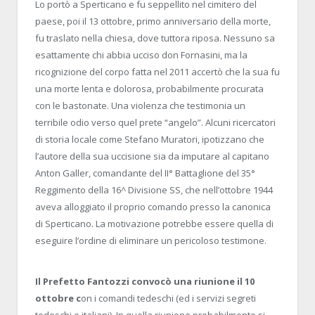
Lo portò a Sperticano e fu seppellito nel cimitero del
paese, poi il 13 ottobre, primo anniversario della morte,
fu traslato nella chiesa, dove tuttora riposa. Nessuno sa
esattamente chi abbia ucciso don Fornasini, ma la
ricognizione del corpo fatta nel 2011 accertò che la sua fu
una morte lenta e dolorosa, probabilmente procurata
con le bastonate. Una violenza che testimonia un
terribile odio verso quel prete “angelo”. Alcuni ricercatori
di storia locale come Stefano Muratori, ipotizzano che
l’autore della sua uccisione sia da imputare al capitano
Anton Galler, comandante del II° Battaglione del 35°
Reggimento della 16^ Divisione SS, che nell’ottobre 1944
aveva alloggiato il proprio comando presso la canonica
di Sperticano. La motivazione potrebbe essere quella di
eseguire l’ordine di eliminare un pericoloso testimone.
Il Prefetto Fantozzi convocò una riunione il 10
ottobre c
on i comandi tedeschi (ed i servizi segreti
tedeschi e italiani). In quella riunione probabilmente si