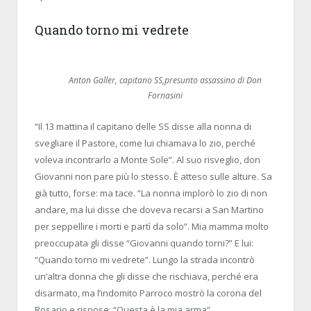
Quando torno mi vedrete
Anton Galler, capitano SS,presunto assassino di Don
Fornasini
“Il 13 mattina il capitano delle SS disse alla nonna di
svegliare il Pastore, come lui chiamava lo zio, perché
voleva incontrarlo a Monte Sole”. Al suo risveglio, don
Giovanni non pare più lo stesso. È atteso sulle alture. Sa
già tutto, forse: ma tace. “La nonna implorò lo zio di non
andare, ma lui disse che doveva recarsi a San Martino
per seppellire i morti e partì da solo”. Mia mamma molto
preoccupata gli disse “Giovanni quando torni?” E lui:
“Quando torno mi vedrete”. Lungo la strada incontrò
un’altra donna che gli disse che rischiava, perché era
disarmato, ma l’indomito Parroco mostrò la corona del
Rosario e rispose: “Questa è la mia arma”