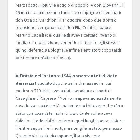
Marzabotto, il più vile eccidio di popolo. A don Giovanni, il
29 mattina ammazzano l’amico e compagno di seminario
don Ubaldo Marchioni; il 1° ottobre, dopo due giorni di
reclusione, vengono uccisi don Elia Comini e padre
Martino Capelli (dei quali egli aveva cercato invano di
mediare la liberazione, venendo trattenuto egli stesso,
quindi deferito a Bologna, e infine rientrato troppo tardi
per tentare un’ultima mossa).
All’inizio dell’ottobre 1944, nonostante il divieto
dei nazisti, s
ubito dopo la serie di massacri in cui
morirono 770 civili, aveva dato sepoltura ai morti di
Casaglia e di Caprara. “Noi non sapevamo esattamente
cosa fosse successo là, ma tante voci dicevano che c’era
stato qualcosa di terribile. E lo zio tante volte aveva
chiesto ai tedeschi di andare in quei luoghi, per assistere
i feriti e seppellire i morti, ma non gli era stato permesso.
Quando vi riuscì e ricomparve, il suo viso era