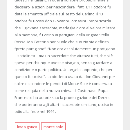
decisero le azioni per nascondere i fatti. L’11 ottobre fu
data la smentita ufficiale sul Resto del Carlino. Il 13
ottobre fu ucciso don Giovanni Fornasini. L’Anpi ricorda
che il giovane sacerdote, medaglia d’oro al valore militare
alla memoria, fu vicino ai partigiani della Brigata Stella
Rossa. Ma Caterina non vuole che suo zio sia definito
“prete partigiano”. “Non era assolutamente un partigiano
– sottolinea – ma un sacerdote che aiutava tutti, che si è
speso per chiunque avesse bisogno, senza guardare a
condizione o parte politica. Un angelo, appunto, che per
questo fu ucciso”. La bicicletta usata da don Giovanni per
salire e scendere le pendici di Monte Sole è conservata
come reliquia nella nuova chiesa di Castenaso. Papa
Francesco ha autorizzato la promulgazione dei Decreti
che porteranno agli altari il sacerdote emiliano, ucciso in
odio alla fede nel 1944 .
linea gotica
monte sole