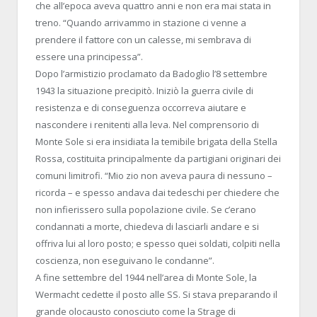
che all’epoca aveva quattro anni e non era mai stata in
treno. “Quando arrivammo in stazione ci venne a
prendere il fattore con un calesse, mi sembrava di
essere una principessa”.
Dopo l’armistizio proclamato da Badoglio l’8 settembre
1943 la situazione precipitò. Iniziò la guerra civile di
resistenza e di conseguenza occorreva aiutare e
nascondere i renitenti alla leva. Nel comprensorio di
Monte Sole si era insidiata la temibile brigata della Stella
Rossa, costituita principalmente da partigiani originari dei
comuni limitrofi. “Mio zio non aveva paura di nessuno –
ricorda – e spesso andava dai tedeschi per chiedere che
non infierissero sulla popolazione civile. Se c’erano
condannati a morte, chiedeva di lasciarli andare e si
offriva lui al loro posto; e spesso quei soldati, colpiti nella
coscienza, non eseguivano le condanne”.
A fine settembre del 1944 nell’area di Monte Sole, la
Wermacht cedette il posto alle SS. Si stava preparando il
grande olocausto conosciuto come la Strage di