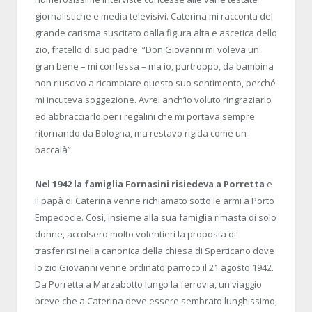
giornalistiche e media televisivi. Caterina mi racconta del
grande carisma suscitato dalla figura alta e ascetica dello
zio, fratello di suo padre. “Don Giovanni mi voleva un
gran bene – mi confessa – ma io, purtroppo, da bambina
non riuscivo a ricambiare questo suo sentimento, perché
mi incuteva soggezione. Avrei anch’io voluto ringraziarlo
ed abbracciarlo per i regalini che mi portava sempre
ritornando da Bologna, ma restavo rigida come un
baccalà”.
Nel 1942 la famiglia Fornasini risiedeva a Porretta
e
il papà di Caterina venne richiamato sotto le armi a Porto
Empedocle. Così, insieme alla sua famiglia rimasta di solo
donne, accolsero molto volentieri la proposta di
trasferirsi nella canonica della chiesa di Sperticano dove
lo zio Giovanni venne ordinato parroco il 21 agosto 1942.
Da Porretta a Marzabotto lungo la ferrovia, un viaggio
breve che a Caterina deve essere sembrato lunghissimo,