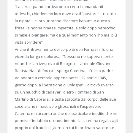
“La sera, quando arrivarono a cena i comandanti
tedeschi, chiedemmo loro dove era il “pastore” – ricorda
la nipote – e loro urlarono: ‘Pastore kaputt!’. A questa
frase, la nonna rimase impietrita, e solo dopo parecchio
si mise a piangere; ma da quel momento non l’ho mai più
vista sorridere”.
Anche il ritrovamento del corpo di don Fornasini fu una
vicenda lunga e dolorosa. “Nessuno ne sapeva niente,
neanche l’arcivescovo di Bologna il cardinale Giovanni
Battista Nasalli Rocca – spiega Caterina – Fu mio padre
ad andare a cercarlo appena poté: il 22 aprile 1945,
giorno dopo la liberazione di Bologna”. Lo trovò riverso
su un mucchio di cadaveri, dietro il cimitero di San
Martino di Caprara, la testa staccata dal corpo, delle sue
cose erano rimasti solo gli occhiali e l’aspersorio.
Caterina mi racconta anche del particolare inedito che ne
permise l’indubbio riconoscimento: la catenina regalatagli
proprio dal fratello il giorno in cui fu ordinato sacerdote.