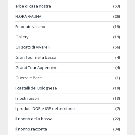
erbe di casa nostra
(53)
FLORA /FAUNA
(26)
Fotonaturalismo
(19)
Gallery
(19)
Gli scatti di Vivarelli
(56)
Gran Tour nella bassa
(4)
Grand Tour Appennino
(4)
Guerra e Pace
(1)
I castelli del Bolognese
(10)
I nostri tesori
(13)
I prodotti DOP e IGP del territorio
(7)
Il nonno della bassa
(22)
Il nonno racconta
(34)