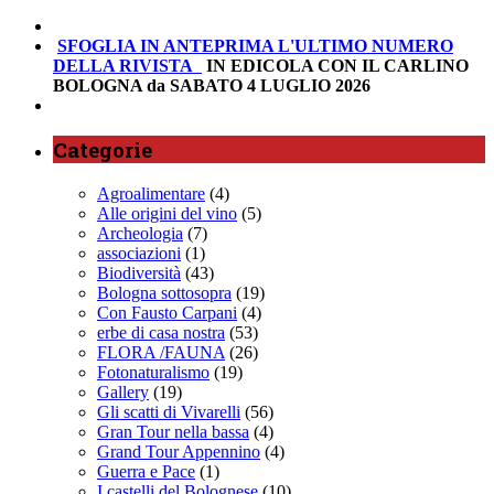
SFOGLIA IN ANTEPRIMA
L'ULTIMO NUMERO
DELLA RIVISTA
IN EDICOLA CON IL CARLINO
BOLOGNA da SABATO 4 LUGLIO 2026
Categorie
Agroalimentare
(4)
Alle origini del vino
(5)
Archeologia
(7)
associazioni
(1)
Biodiversità
(43)
Bologna sottosopra
(19)
Con Fausto Carpani
(4)
erbe di casa nostra
(53)
FLORA /FAUNA
(26)
Fotonaturalismo
(19)
Gallery
(19)
Gli scatti di Vivarelli
(56)
Gran Tour nella bassa
(4)
Grand Tour Appennino
(4)
Guerra e Pace
(1)
I castelli del Bolognese
(10)