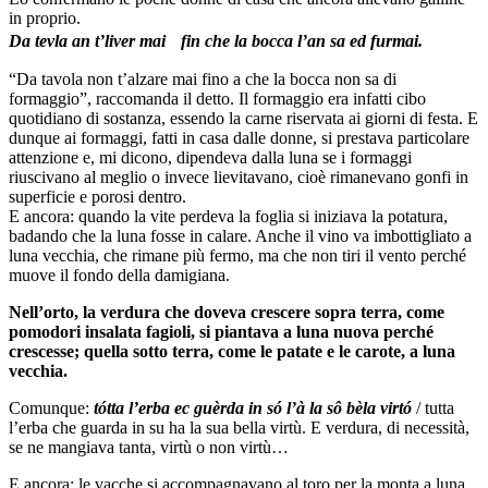
in proprio.
Da tevla an t’liver mai fin che la bocca l’an sa ed furmai.
“Da tavola non t’alzare mai fino a che la bocca non sa di
formaggio”, raccomanda il detto. Il formaggio era infatti cibo
quotidiano di sostanza, essendo la carne riservata ai giorni di festa. E
dunque ai formaggi, fatti in casa dalle donne, si prestava particolare
attenzione e, mi dicono, dipendeva dalla luna se i formaggi
riuscivano al meglio o invece lievitavano, cioè rimanevano gonfi in
superficie e porosi dentro.
E ancora: quando la vite perdeva la foglia si iniziava la potatura,
badando che la luna fosse in calare. Anche il vino va imbottigliato a
luna vecchia, che rimane più fermo, ma che non tiri il vento perché
muove il fondo della damigiana.
Nell’orto, la verdura che doveva crescere sopra terra, come
pomodori insalata fagioli, si piantava a luna nuova perché
crescesse; quella sotto terra, come le patate e le carote, a luna
vecchia.
Comunque:
tótta l’erba ec guèrda in só l’à la sô bèla virtó
/ tutta
l’erba che guarda in su ha la sua bella virtù. E verdura, di necessità,
se ne mangiava tanta, virtù o non virtù…
E ancora: le vacche si accompagnavano al toro per la monta a luna