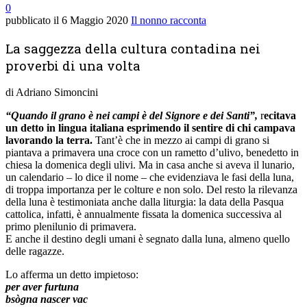
0
pubblicato il
6 Maggio 2020
Il nonno racconta
La saggezza della cultura contadina nei
proverbi di una volta
di Adriano Simoncini
“Quando il grano è nei campi è del Signore e dei Santi”,
r
ecitava
un detto in lingua italiana esprimendo il sentire di chi campava
lavorando la terra.
Tant’è che in mezzo ai campi di grano si
piantava a primavera una croce con un rametto d’ulivo, benedetto in
chiesa la domenica degli ulivi. Ma in casa anche si aveva il lunario,
un calendario – lo dice il nome – che evidenziava le fasi della luna,
di troppa importanza per le colture e non solo. Del resto la rilevanza
della luna è testimoniata anche dalla liturgia: la data della Pasqua
cattolica, infatti, è annualmente fissata la domenica successiva al
primo plenilunio di primavera.
E anche il destino degli umani è segnato dalla luna, almeno quello
delle ragazze.
Lo afferma un detto impietoso:
per aver furtuna
bsògna nascer vac