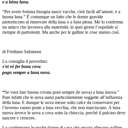
e a bóna luna.
“Per avere fortuna bisogna nasce vacche, cioè facili all’amore, e a
buona luna.” È comunque un fatto che le donne gravide
partoriscono al rinnovare della luna o a luna piena. Me lo conferma
un amico che lavorava alla maternità: in quei giorni l’ospedale si
riempie di partorienti. Ma anche per le galline le cose stanno così.
di Frediano Salomoni
Lo consiglia il proverbio:
s’et vó fer bona cova
pogn semper a luna nova.
“
Se vuoi fare buona covata poni sempre (le uova) a luna nuova.”
Pare infatti che le uova siano particolarmente soggette all’influenza
della luna. E dunque le uova messe sotto calce da conservarsi per
l’inverno vanno poste a luna vecchia, che non marciscano. A luna
nuova invece le uova a cova sotto la chioccia, perché il pulcino deve
nascere e crescere.
Lo confermano le poche donne di casa che ancora allevano galline