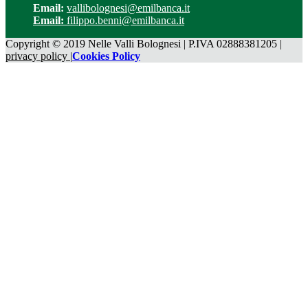
Email:
vallibolognesi@emilbanca.it
Email:
filippo.benni@emilbanca.it
Copyright © 2019 Nelle Valli Bolognesi | P.IVA 02888381205 |
privacy policy |
Cookies Policy