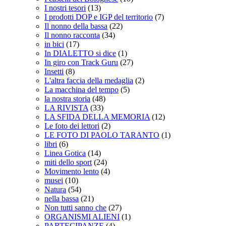
I nostri tesori
(13)
I prodotti DOP e IGP del territorio
(7)
Il nonno della bassa
(22)
Il nonno racconta
(34)
in bici
(17)
In DIALETTO si dice
(1)
In giro con Track Guru
(27)
Insetti
(8)
L'altra faccia della medaglia
(2)
La macchina del tempo
(5)
la nostra storia
(48)
LA RIVISTA
(33)
LA SFIDA DELLA MEMORIA
(12)
Le foto dei lettori
(2)
LE FOTO DI PAOLO TARANTO
(1)
libri
(6)
Linea Gotica
(14)
miti dello sport
(24)
Movimento lento
(4)
musei
(10)
Natura
(54)
nella bassa
(21)
Non tutti sanno che
(27)
ORGANISMI ALIENI
(1)
PARTECIPANZE
(4)