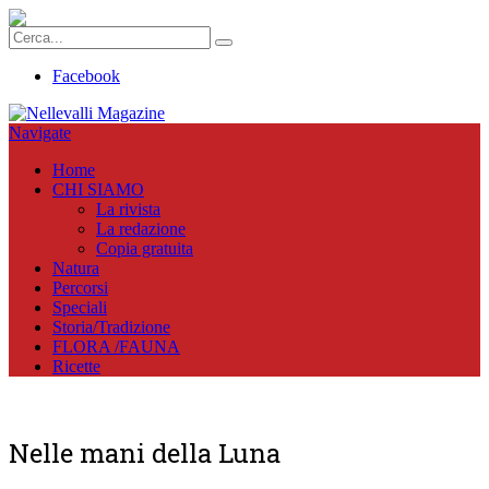
Facebook
Navigate
Home
CHI SIAMO
La rivista
La redazione
Copia gratuita
Natura
Percorsi
Speciali
Storia/Tradizione
FLORA /FAUNA
Ricette
Nelle mani della Luna