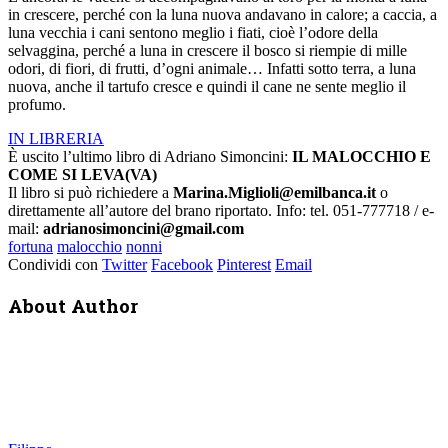
in crescere, perché con la luna nuova andavano in calore; a caccia, a
luna vecchia i cani sentono meglio i fiati, cioè l’odore della
selvaggina, perché a luna in crescere il bosco si riempie di mille
odori, di fiori, di frutti, d’ogni animale… Infatti sotto terra, a luna
nuova, anche il tartufo cresce e quindi il cane ne sente meglio il
profumo.
IN LIBRERIA
È uscito l’ultimo libro di Adriano Simoncini:
IL MALOCCHIO E
COME SI LEVA(VA)
Il libro si può richiedere a
Marina.Miglioli@emilbanca.it
o
direttamente all’autore del brano riportato. Info: tel. 051-777718 / e-
mail:
adrianosimoncini@gmail.com
fortuna
malocchio
nonni
Condividi con
Twitter
Facebook
Pinterest
Email
About Author