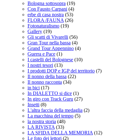
Bologna sottosopra
(19)
Con Fausto Carpani
(4)
erbe di casa nostra
(53)
FLORA /FAUNA
(26)
Fotonaturalismo
(19)
Gallery
(19)
Gli scatti di Vivarelli
(56)
Gran Tour nella bassa
(4)
Grand Tour Appennino
(4)
Guerra e Pace
(1)
I castelli del Bolognese
(10)
I nostri tesori
(13)
I prodotti DOP e IGP del territorio
(7)
Il nonno della bassa
(22)
Il nonno racconta
(34)
in bici
(17)
In DIALETTO si dice
(1)
In giro con Track Guru
(27)
Insetti
(8)
L'altra faccia della medaglia
(2)
La macchina del tempo
(5)
la nostra storia
(48)
LA RIVISTA
(33)
LA SFIDA DELLA MEMORIA
(12)
Le foto dei lettori
(2)