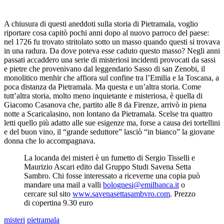
A chiusura di questi aneddoti sulla storia di Pietramala, voglio
riportare cosa capitò pochi anni dopo al nuovo parroco del paese:
nel 1726 fu trovato stritolato sotto un masso quando questi si trovava
in una radura. Da dove poteva esse caduto questo masso? Negli anni
passati accaddero una serie di misteriosi incidenti provocati da sassi
e pietre che provenivano dal leggendario Sasso di san Zenobi, il
monolitico menhir che affiora sul confine tra l’Emilia e la Toscana, a
poca distanza da Pietramala. Ma questa e un’altra storia. Come
tutt’altra storia, molto meno inquietante e misteriosa, è quella di
Giacomo Casanova che, partito alle 8 da Firenze, arrivò in piena
notte a Scaricalasino, non lontano da Pietramala. Scelse tra quattro
letti quello più adatto alle sue esigenze ma, forse a causa dei tortellini
e del buon vino, il “grande seduttore” lasciò “in bianco” la giovane
donna che lo accompagnava.
La locanda dei misteri è un fumetto di Sergio Tisselli e
Maurizio Ascari edito dal Gruppo Studi Savena Setta
Sambro. Chi fosse interessato a riceverne una copia può
mandare una mail a valli
bolognesi@emilbanca.it
o
cercare sul sito
www.savenasettasambvro.com
. Prezzo
di copertina 9.30 euro
misteri
pietramala