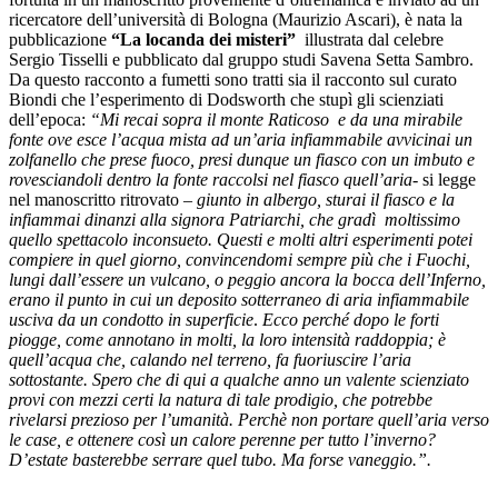
ricercatore dell’università di Bologna (Maurizio Ascari), è nata la
pubblicazione
“La locanda dei misteri”
illustrata dal celebre
Sergio Tisselli e pubblicato dal gruppo studi Savena Setta Sambro.
Da questo racconto a fumetti sono tratti sia il racconto sul curato
Biondi che l’esperimento di Dodsworth che stupì gli scienziati
dell’epoca:
“Mi recai sopra il monte Raticoso e da una mirabile
fonte ove esce l’acqua mista ad un’aria infiammabile avvicinai un
zolfanello che prese fuoco, presi dunque un fiasco con un imbuto e
rovesciandoli dentro la fonte raccolsi nel fiasco quell’aria-
si legge
nel manoscritto ritrovato –
giunto in albergo, sturai il fiasco e la
infiammai dinanzi alla signora Patriarchi, che gradì moltissimo
quello spettacolo inconsueto.
Questi e molti altri esperimenti potei
compiere in quel giorno, convincendomi sempre più che i Fuochi,
lungi dall’essere un vulcano, o peggio ancora la bocca dell’Inferno,
erano il punto in cui un deposito sotterraneo di aria infiammabile
usciva da un condotto in superficie
.
Ecco perché dopo le forti
piogge, come annotano in molti, la loro intensità raddoppia; è
quell’acqua che, calando nel terreno, fa fuoriuscire l’aria
sottostante. Spero che di qui a qualche anno un valente scienziato
provi con mezzi certi la natura di tale prodigio, che potrebbe
rivelarsi prezioso per l’umanità.
Perchè non portare quell’aria verso
le case, e ottenere così un calore perenne per tutto l’inverno?
D’estate basterebbe serrare quel tubo. Ma forse vaneggio.”.