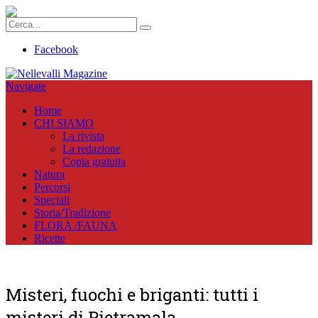
Facebook
Navigate
Home
CHI SIAMO
La rivista
La redazione
Copia gratuita
Natura
Percorsi
Speciali
Storia/Tradizione
FLORA /FAUNA
Ricette
Misteri, fuochi e briganti: tutti i
misteri di Pietramala