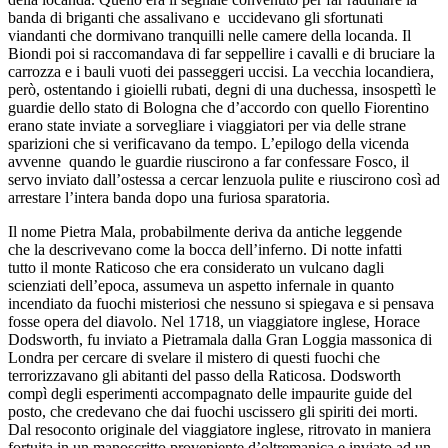
banda di briganti che assalivano e uccidevano gli sfortunati
viandanti che dormivano tranquilli nelle camere della locanda. Il
Biondi poi si raccomandava di far seppellire i cavalli e di bruciare la
carrozza e i bauli vuoti dei passeggeri uccisi. La vecchia locandiera,
però, ostentando i gioielli rubati, degni di una duchessa, insospettì le
guardie dello stato di Bologna che d’accordo con quello Fiorentino
erano state inviate a sorvegliare i viaggiatori per via delle strane
sparizioni che si verificavano da tempo. L’epilogo della vicenda
avvenne quando le guardie riuscirono a far confessare Fosco, il
servo inviato dall’ostessa a cercar lenzuola pulite e riuscirono così ad
arrestare l’intera banda dopo una furiosa sparatoria.
Il nome Pietra Mala, probabilmente deriva da antiche leggende
che la descrivevano come la bocca dell’inferno. Di notte infatti
tutto il monte Raticoso che era considerato un vulcano dagli
scienziati dell’epoca, assumeva un aspetto infernale in quanto
incendiato da fuochi misteriosi che nessuno si spiegava e si pensava
fosse opera del diavolo. Nel 1718, un viaggiatore inglese, Horace
Dodsworth, fu inviato a Pietramala dalla Gran Loggia massonica di
Londra per cercare di svelare il mistero di questi fuochi che
terrorizzavano gli abitanti del passo della Raticosa. Dodsworth
compì degli esperimenti accompagnato delle impaurite guide del
posto, che credevano che dai fuochi uscissero gli spiriti dei morti.
Dal resoconto originale del viaggiatore inglese, ritrovato in maniera
fortuita in un manoscritto proveniente d’oltremanica e inviato ad un