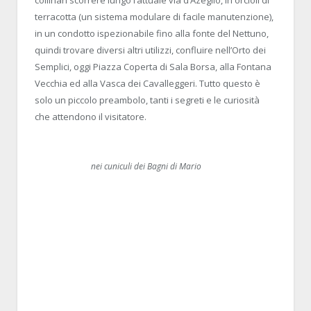
collinari scorrere lungo l’attuale via d’Azeglio, in orcioli di
terracotta (un sistema modulare di facile manutenzione),
in un condotto ispezionabile fino alla fonte del Nettuno,
quindi trovare diversi altri utilizzi, confluire nell’Orto dei
Semplici, oggi Piazza Coperta di Sala Borsa, alla Fontana
Vecchia ed alla Vasca dei Cavalleggeri. Tutto questo è
solo un piccolo preambolo, tanti i segreti e le curiosità
che attendono il visitatore.
nei cuniculi dei Bagni di Mario