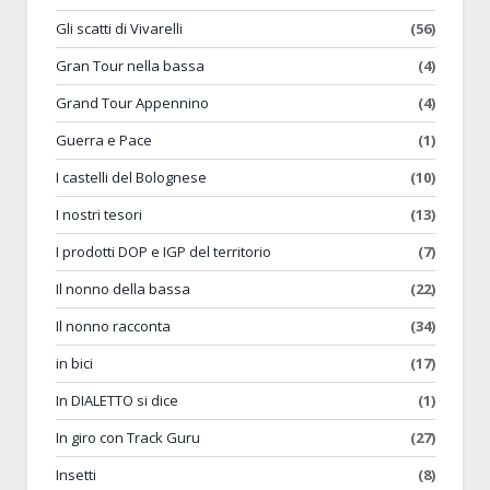
Gli scatti di Vivarelli
(56)
Gran Tour nella bassa
(4)
Grand Tour Appennino
(4)
Guerra e Pace
(1)
I castelli del Bolognese
(10)
I nostri tesori
(13)
I prodotti DOP e IGP del territorio
(7)
Il nonno della bassa
(22)
Il nonno racconta
(34)
in bici
(17)
In DIALETTO si dice
(1)
In giro con Track Guru
(27)
Insetti
(8)