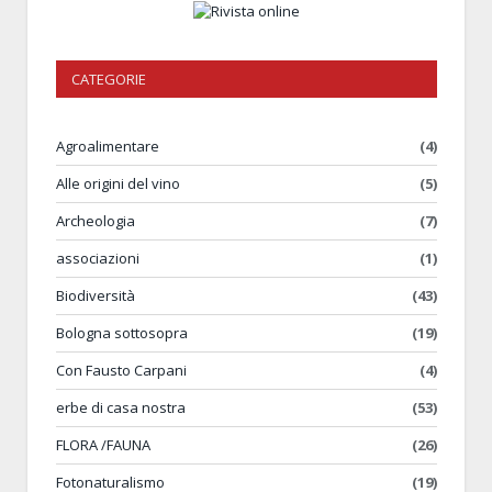
CATEGORIE
Agroalimentare
(4)
Alle origini del vino
(5)
Archeologia
(7)
associazioni
(1)
Biodiversità
(43)
Bologna sottosopra
(19)
Con Fausto Carpani
(4)
erbe di casa nostra
(53)
FLORA /FAUNA
(26)
Fotonaturalismo
(19)