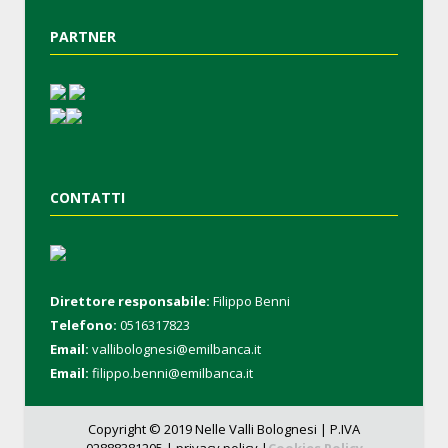
PARTNER
CONTATTI
Direttore responsabile:
Filippo Benni
Telefono:
0516317823
Email:
vallibolognesi@emilbanca.it
Email:
filippo.benni@emilbanca.it
Copyright © 2019 Nelle Valli Bolognesi | P.IVA
02888381205 |
privacy policy |
Cookies Policy