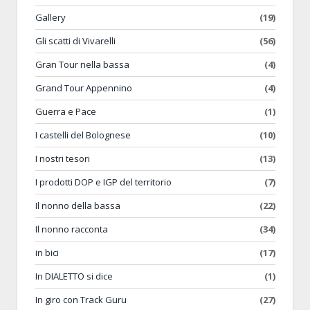
Gallery
(19)
Gli scatti di Vivarelli
(56)
Gran Tour nella bassa
(4)
Grand Tour Appennino
(4)
Guerra e Pace
(1)
I castelli del Bolognese
(10)
I nostri tesori
(13)
I prodotti DOP e IGP del territorio
(7)
Il nonno della bassa
(22)
Il nonno racconta
(34)
in bici
(17)
In DIALETTO si dice
(1)
In giro con Track Guru
(27)