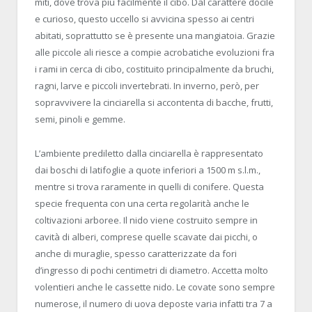
miti, dove trova più facilmente il cibo. Dal carattere docile
e curioso, questo uccello si avvicina spesso ai centri
abitati, soprattutto se è presente una mangiatoia. Grazie
alle piccole ali riesce a compie acrobatiche evoluzioni fra
i rami in cerca di cibo, costituito principalmente da bruchi,
ragni, larve e piccoli invertebrati. In inverno, però, per
sopravvivere la cinciarella si accontenta di bacche, frutti,
semi, pinoli e gemme.
L’ambiente prediletto dalla cinciarella è rappresentato
dai boschi di latifoglie a quote inferiori a 1500 m s.l.m.,
mentre si trova raramente in quelli di conifere. Questa
specie frequenta con una certa regolarità anche le
coltivazioni arboree. Il nido viene costruito sempre in
cavità di alberi, comprese quelle scavate dai picchi, o
anche di muraglie, spesso caratterizzate da fori
d’ingresso di pochi centimetri di diametro. Accetta molto
volentieri anche le cassette nido. Le covate sono sempre
numerose, il numero di uova deposte varia infatti tra 7 a