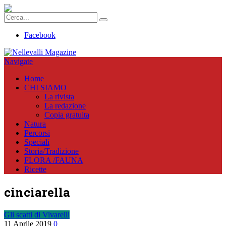
Facebook
Navigate
Home
CHI SIAMO
La rivista
La redazione
Copia gratuita
Natura
Percorsi
Speciali
Storia/Tradizione
FLORA /FAUNA
Ricette
cinciarella
Gli scatti di Vivarelli
11 Aprile 2019
0