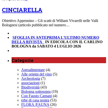
CINCIARELLA
Obiettivo Appennino – Gli scatti di William Vivarelli nelle Valli
Bolognesi (articolo pubblicato nel numero…
SFOGLIA IN ANTEPRIMA
L'ULTIMO NUMERO
DELLA RIVISTA
IN EDICOLA CON IL CARLINO
BOLOGNA da SABATO 4 LUGLIO 2026
Categorie
Agroalimentare
(4)
Alle origini del vino
(5)
Archeologia
(7)
associazioni
(1)
Biodiversità
(43)
Bologna sottosopra
(19)
Con Fausto Carpani
(4)
erbe di casa nostra
(53)
FLORA /FAUNA
(26)