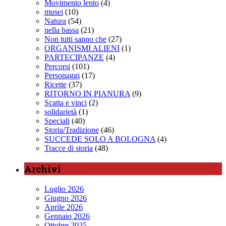
Movimento lento
(4)
musei
(10)
Natura
(54)
nella bassa
(21)
Non tutti sanno che
(27)
ORGANISMI ALIENI
(1)
PARTECIPANZE
(4)
Percorsi
(101)
Personaggi
(17)
Ricette
(37)
RITORNO IN PIANURA
(9)
Scatta e vinci
(2)
solidarietà
(1)
Speciali
(40)
Storia/Tradizione
(46)
SUCCEDE SOLO A BOLOGNA
(4)
Tracce di storia
(48)
Archivi
Luglio 2026
Giugno 2026
Aprile 2026
Gennaio 2026
Ottobre 2025