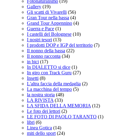
Fotonaturalismo
(19)
Gallery
(19)
Gli scatti di Vivarelli
(56)
Gran Tour nella bassa
(4)
Grand Tour Appennino
(4)
Guerra e Pace
(1)
I castelli del Bolognese
(10)
I nostri tesori
(13)
I prodotti DOP e IGP del territorio
(7)
Il nonno della bassa
(22)
Il nonno racconta
(34)
in bici
(17)
In DIALETTO si dice
(1)
In giro con Track Guru
(27)
Insetti
(8)
L'altra faccia della medaglia
(2)
La macchina del tempo
(5)
la nostra storia
(48)
LA RIVISTA
(33)
LA SFIDA DELLA MEMORIA
(12)
Le foto dei lettori
(2)
LE FOTO DI PAOLO TARANTO
(1)
libri
(6)
Linea Gotica
(14)
miti dello sport
(24)