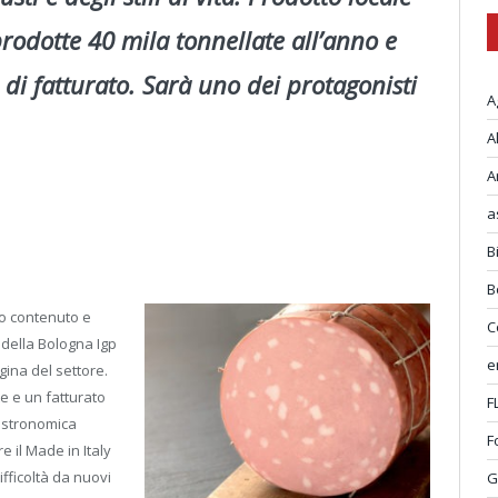
rodotte 40 mila tonnellate all’anno e
di fatturato. Sarà uno dei protagonisti
A
A
A
a
B
B
sto contenuto e
C
adella Bologna Igp
e
gina del settore.
e e un fatturato
F
gastronomica
F
 il Made in Italy
fficoltà da nuovi
G