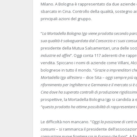
Milano. A Bologna è rappresentato da due aziende d
sbarcato in Cina. Controllo della qualità, sostegno 
principali azioni del gruppo.
“
La Mortadella Bologna Igp viene prodotta secondo param
sua qualità è salvaguardata dal Consorzio e i suoi consumi
presidente della Mutua Salsamentari, una delle soci
industrie ed affini
”. Oggi conta 117 aderenti che rappr
vendita. Spiccano i nomi di aziende come Villani, Alc
bolognese in tutto il mondo. “
Grazie a imprenditori che
Mortadella Igp all’estero
– dice Sita –
oggi sempre più ope
rifornimento per Inghilterra e Germania e il mercato si è 
Cina dove ha superato controlli di produzione rigidissim
prospettive, la Mortadella Bologna Igp si candida a 
“questo prodotto ha ottime possibilità di rappresentare il
Le difficoltà non mancano. “
Oggi la posizione di certi nu
consumi
– si rammarica il presidente dell’associazion
conquistare nuove frontiere sia in Europa che fuori
”. A f