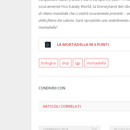
sicuramente Fico Eataly World, la Disneyland del cibo
di rilievo mondiale che ci vedrà sicuramente presenti
– a
della filiera dei salumi. Sarà riprodotto uno stabilimento
mortadella”
.
LA MORTADELLA IN 5 PUNTI
bologna
dop
igp
mortadella
CONDIVIDI CON
ARTICOLI
CORRELATI
7 FEBBRAIO 2024
0
19 LUGLIO