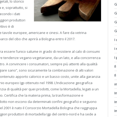
etali, lo storico
G
e, soprattutto, si
G
econdo i dati
ggiori produttori
G
ttivo è di
G
e tavole europee, americane e cinesi. A fare da vetrina
parco del cibo che aprirà a Bologna entro il 2017.
I
I
a essere l’unico salume in grado di resistere al calo di consumi
I
e tendenze vegano-vegetariane, da un lato, e alla concorrenza
’altro. A convincere i consumatori, sempre più attenti alla qualità
I
iare sano”, sono sicuramente la combinazione di alti valori
I
contenuto apporto calorico e un basso costo, unite alla garanzia
hio europeo Igp ottenuto nel 1998. L’Indicazione geografica
in
zia di qualità per quei prodotti, come la Mortadella, legati a un
I
io. Certifica che la materia prima, la trasformazione e
otto non escono da determinati confini geografici e seguono
I
 Nel 2001 è nato il Consorzio Mortadella Bologna che raggruppa
I
aggiori produttori di mortadella Igp del centro-nord e ha sede a