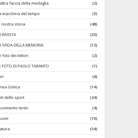
'altra faccia della medaglia
(2)
a macchina del tempo
(5)
a nostra storia
(48)
A RIVISTA
(33)
A SFIDA DELLA MEMORIA
(12)
e foto dei lettori
(2)
E FOTO DI PAOLO TARANTO
(1)
bri
(6)
inea Gotica
(14)
iti dello sport
(24)
ovimento lento
(4)
usei
(10)
atura
(54)