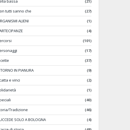
ella bassa
(21)
on tutti sanno che
(27)
RGANISMI ALIENI
(1)
ARTECIPANZE
(4)
ercorsi
(101)
ersonaggi
(17)
icette
(37)
ITORNO IN PIANURA
(9)
catta e vinci
(2)
olidarietà
(1)
peciali
(40)
toria/Tradizione
(46)
UCCEDE SOLO A BOLOGNA
(4)
racce di storia
(48)