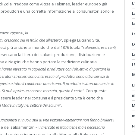
L
i Zola Predosa come Alcisa e Felsineo, leader europeo già
ai produttori e una corretta informazione ai consumatori sono le
L
l
etri rigorosi, la
L
 crescono sia in Italia che all’estero
”, spiega Luciano Sita,
L
età più antiche al mondo che dal 1876 tutela “
salumerie, esercenti,
L
esentano la filiera dei salumi: produzione, distribuzione e
isa e Negrini che hanno portato la tradizione culinaria
L
 hanno investito in capacità produttive con l’obiettivo di portare la
li
ratori stranieri sono interessati al prodotto, sono attivi servizi di
aperto a tutto il continente americano. Il prodotto è sbarcato anche in
L
i. Si può aprire un enorme mercato, questo è certo”
. Con queste
m
essere leader nei consumi e il presidente Sita è certo che
 Made in Italy nel settore dei salumi
”.
M
m
trizionisti e i nuovi stili di vita vegano-vegetariani non fanno brillare i
N
e dei salsamentari – I
l mercato in Italia tiene ma è necessario
are da vetrina internazionale alla Mortadella Bologna sarà