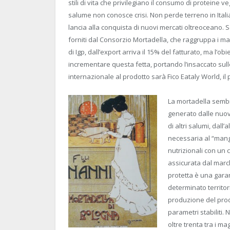
stili di vita che privilegiano il consumo di proteine veg
salume non conosce crisi. Non perde terreno in Italia 
lancia alla conquista di nuovi mercati oltreoceano. S
forniti dal Consorzio Mortadella, che raggruppa i ma
di Igp, dall’export arriva il 15% del fatturato, ma l’obie
incrementare questa fetta, portando l’insaccato sull
internazionale al prodotto sarà Fico Eataly World, il 
La mortadella sembr
generato dalle nuov
di altri salumi, dall
necessaria al “mang
nutrizionali con un 
assicurata dal marc
protetta è una garan
determinato territor
produzione del prod
parametri stabiliti.
oltre trenta tra i m