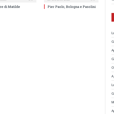
re di Matilde
Pier Paolo, Bologna e Pasolini
L
G
A
G
O
A
L
G
M
A