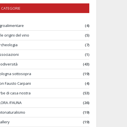
CATEGORIE
groalimentare
(4)
lle origini del vino
(5)
rcheologia
(7)
ssociazioni
(1)
iodiversità
(43)
ologna sottosopra
(19)
on Fausto Carpani
(4)
rbe di casa nostra
(53)
LORA /FAUNA
(26)
otonaturalismo
(19)
allery
(19)