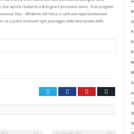
n
 che aprirà i battenti a Bologna il prossimo anno. “
è un progetto
N
nnuncia Sita –
All’interno del Parco ci sarà una rappresentazione
 in cui si potrà osservare ogni passaggio della lavorazione della
O
P
P
P
R
R
S
Twitter
Facebook
Pinterest
Email
s
S
S
S
T
 2023
0
23 GIUGNO 2022
0