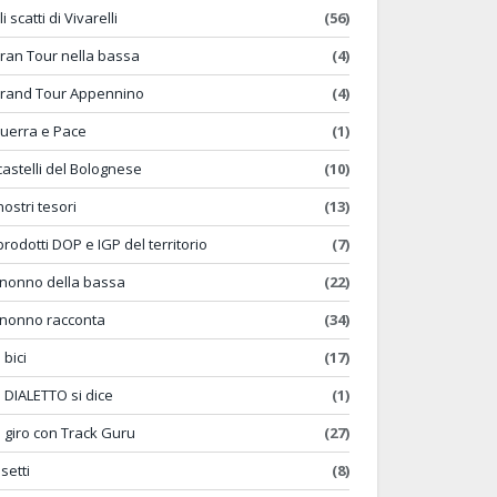
li scatti di Vivarelli
(56)
ran Tour nella bassa
(4)
rand Tour Appennino
(4)
uerra e Pace
(1)
 castelli del Bolognese
(10)
 nostri tesori
(13)
 prodotti DOP e IGP del territorio
(7)
l nonno della bassa
(22)
l nonno racconta
(34)
 bici
(17)
n DIALETTO si dice
(1)
n giro con Track Guru
(27)
nsetti
(8)