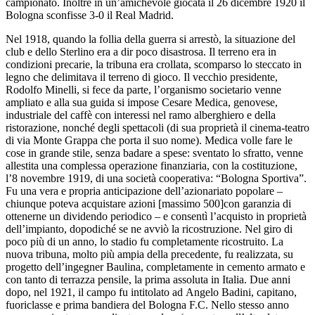
campionato. Inoltre in un’amichevole giocata il 26 dicembre 1920 il
Bologna sconfisse 3-0 il Real Madrid.
Nel 1918, quando la follia della guerra si arrestò, la situazione del
club e dello Sterlino era a dir poco disastrosa. Il terreno era in
condizioni precarie, la tribuna era crollata, scomparso lo steccato in
legno che delimitava il terreno di gioco. Il vecchio presidente,
Rodolfo Minelli, si fece da parte, l’organismo societario venne
ampliato e alla sua guida si impose Cesare Medica, genovese,
industriale del caffè con interessi nel ramo alberghiero e della
ristorazione, nonché degli spettacoli (di sua proprietà il cinema-teatro
di via Monte Grappa che porta il suo nome). Medica volle fare le
cose in grande stile, senza badare a spese: sventato lo sfratto, venne
allestita una complessa operazione finanziaria, con la costituzione,
l’8 novembre 1919, di una società cooperativa: “Bologna Sportiva”.
Fu una vera e propria anticipazione dell’azionariato popolare –
chiunque poteva acquistare azioni [massimo 500]con garanzia di
ottenerne un dividendo periodico – e consentì l’acquisto in proprietà
dell’impianto, dopodiché se ne avviò la ricostruzione. Nel giro di
poco più di un anno, lo stadio fu completamente ricostruito. La
nuova tribuna, molto più ampia della precedente, fu realizzata, su
progetto dell’ingegner Baulina, completamente in cemento armato e
con tanto di terrazza pensile, la prima assoluta in Italia. Due anni
dopo, nel 1921, il campo fu intitolato ad Angelo Badini, capitano,
fuoriclasse e prima bandiera del Bologna F.C. Nello stesso anno