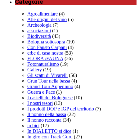
Categorie
Agroalimentare
(4)
Alle origini del vino
(5)
Archeologia
(7)
associazioni
(1)
Biodiversità
(43)
Bologna sottosopra
(19)
Con Fausto Carpani
(4)
erbe di casa nostra
(53)
FLORA /FAUNA
(26)
Fotonaturalismo
(19)
Gallery
(19)
Gli scatti di Vivarelli
(56)
Gran Tour nella bassa
(4)
Grand Tour Appennino
(4)
Guerra e Pace
(1)
I castelli del Bolognese
(10)
I nostri tesori
(13)
I prodotti DOP e IGP del territorio
(7)
Il nonno della bassa
(22)
Il nonno racconta
(34)
in bici
(17)
In DIALETTO si dice
(1)
In giro con Track Guru
(27)