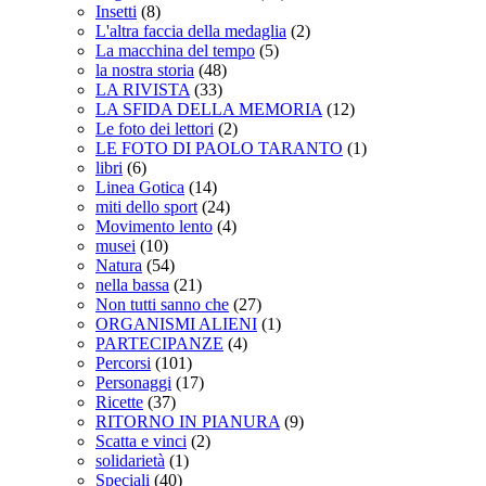
Insetti
(8)
L'altra faccia della medaglia
(2)
La macchina del tempo
(5)
la nostra storia
(48)
LA RIVISTA
(33)
LA SFIDA DELLA MEMORIA
(12)
Le foto dei lettori
(2)
LE FOTO DI PAOLO TARANTO
(1)
libri
(6)
Linea Gotica
(14)
miti dello sport
(24)
Movimento lento
(4)
musei
(10)
Natura
(54)
nella bassa
(21)
Non tutti sanno che
(27)
ORGANISMI ALIENI
(1)
PARTECIPANZE
(4)
Percorsi
(101)
Personaggi
(17)
Ricette
(37)
RITORNO IN PIANURA
(9)
Scatta e vinci
(2)
solidarietà
(1)
Speciali
(40)