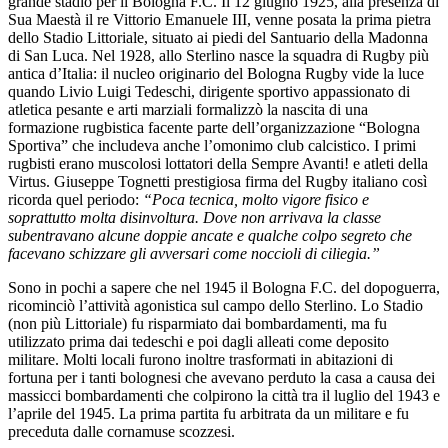
grande stadio per il Bologna F.C. Il 12 giugno 1925, alla presenza di
Sua Maestà il re Vittorio Emanuele III, venne posata la prima pietra
dello Stadio Littoriale, situato ai piedi del Santuario della Madonna
di San Luca. Nel 1928, allo Sterlino nasce la squadra di Rugby più
antica d’Italia: il nucleo originario del Bologna Rugby vide la luce
quando Livio Luigi Tedeschi, dirigente sportivo appassionato di
atletica pesante e arti marziali formalizzò la nascita di una
formazione rugbistica facente parte dell’organizzazione “Bologna
Sportiva” che includeva anche l’omonimo club calcistico. I primi
rugbisti erano muscolosi lottatori della Sempre Avanti! e atleti della
Virtus. Giuseppe Tognetti prestigiosa firma del Rugby italiano così
ricorda quel periodo:
“Poca tecnica, molto vigore fisico e
soprattutto molta disinvoltura. Dove non arrivava la classe
subentravano alcune doppie ancate e qualche colpo segreto che
facevano schizzare gli avversari come noccioli di ciliegia.”
Sono in pochi a sapere che nel 1945 il Bologna F.C. del dopoguerra,
ricominciò l’attività agonistica sul campo dello Sterlino. Lo Stadio
(non più Littoriale) fu risparmiato dai bombardamenti, ma fu
utilizzato prima dai tedeschi e poi dagli alleati come deposito
militare. Molti locali furono inoltre trasformati in abitazioni di
fortuna per i tanti bolognesi che avevano perduto la casa a causa dei
massicci bombardamenti che colpirono la città tra il luglio del 1943 e
l’aprile del 1945. La prima partita fu arbitrata da un militare e fu
preceduta dalle cornamuse scozzesi.