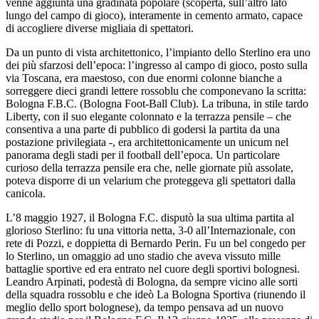
venne aggiunta una gradinata popolare (scoperta, sull’altro lato
lungo del campo di gioco), interamente in cemento armato, capace
di accogliere diverse migliaia di spettatori.
Da un punto di vista architettonico, l’impianto dello Sterlino era uno
dei più sfarzosi dell’epoca: l’ingresso al campo di gioco, posto sulla
via Toscana, era maestoso, con due enormi colonne bianche a
sorreggere dieci grandi lettere rossoblu che componevano la scritta:
Bologna F.B.C. (Bologna Foot-Ball Club). La tribuna, in stile tardo
Liberty, con il suo elegante colonnato e la terrazza pensile – che
consentiva a una parte di pubblico di godersi la partita da una
postazione privilegiata -, era architettonicamente un unicum nel
panorama degli stadi per il football dell’epoca. Un particolare
curioso della terrazza pensile era che, nelle giornate più assolate,
poteva disporre di un velarium che proteggeva gli spettatori dalla
canicola.
L’8 maggio 1927, il Bologna F.C. disputò la sua ultima partita al
glorioso Sterlino: fu una vittoria netta, 3-0 all’Internazionale, con
rete di Pozzi, e doppietta di Bernardo Perin. Fu un bel congedo per
lo Sterlino, un omaggio ad uno stadio che aveva vissuto mille
battaglie sportive ed era entrato nel cuore degli sportivi bolognesi.
Leandro Arpinati, podestà di Bologna, da sempre vicino alle sorti
della squadra rossoblu e che ideò La Bologna Sportiva (riunendo il
meglio dello sport bolognese), da tempo pensava ad un nuovo