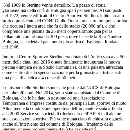
Nel 1969 lo Sterlino venne demolito. Un pezzo di storia
gloriosissima della città di Bologna sparì per sempre. Al suo posto,
nel 1972, venne edificato il Centro Sportivo Sterlino, intitolato allo
storico presidente del CONI Giulio Onesti, una struttura polisportiva
che occupa l’intera area che fu dello stadio (20.000 m²), e che
comprende una piscina da 25 metri coperta omologata per la
pallanuoto con tribuna da 300 posti, dove ha sede la Rari Nantese
Bologna, la società di pallanuoto più antica di Bologna, fondata
nel 1946.
Inoltre il Centro Sportivo Sterlino era dotato dell’unica vasca da 50
metri della città, (nel 2016 è stata finalmente inaugurata la nuova
piscina olimpica della Stadio Comunale), di una palestra attrezzata
come centro di alta specializzazione per la ginnastica artistica e di
una pista di atletica a 4 corsie di 50 metri.
Le piscine dello Sterlino sono state gestite dall’AICS di Bologna
per oltre 20 anni. Nel 2014, sono state acquistate dal Comune di
Bologna, che le ha date in gestione ad una Associazione
Temporanea d’Impresa costituita dai principali Enti sportivi di nuoto.
Attualmente la conduzione operativa dell’impianto è stata affidata
alla 2000 Service srl, società di riferimento dell’AICS e di alcune
sue associazioni sportive. Più volte minacciato di chiusura e grazie
anche all’intervento del comune di Bologna, l’impianto dello
Sterlino rimane probabilmente il più bello della città.