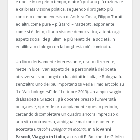
e ribelle in un primo tempo, maturò poi una più razionale
e calibrata visione politica, seguendo il progetto più
concreto e meno eversivo di Andrea Costa, Filippo Turati
ed altri, come pure – più tardi – Matteotti, esponente,
come si è detto, di una visione democratica, attenta agli
aspetti sociali degli ultimi e più reietti della società, in
equilibrato dialogo con la borghesia più illuminata.
Un libro decisamente interessante, uscito di recente,
mette in luce i vari aspetti della personalità del poeta
attraverso i vari luoghi da lui abitati in Italia; e Bologna fu
senz’altro uno dei più importanti (si veda il mio articolo su
“Le Valli bolognesi” dell’1 ottobre 2019). Un ampio saggio
di Elisabetta Graziosi, già docente presso l’Università
bolognese, riprende ora ampiamente questo periodo,
cercando di completare un quadro ancora impreciso di
una vita controversa, ambigua e mai concretamente
accettata (
Pascoli e Bologna: tre incontri
, in
Giovanni
Pascoli
,
Viaggio in Italia
, a cura di R. Boschetti e G. Miro