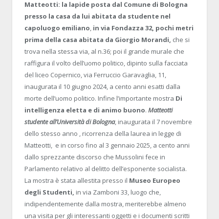
Matteotti: la lapide posta dal Comune di Bologna
presso la casa da lui abitata da studente nel
capoluogo emiliano
,
in via Fondazza 32, pochi metri
prima della casa abitata da Giorgio Morandi,
che si
trova nella stessa via, al n.36; poi il grande murale che
raffigura il volto dell’uomo politico, dipinto sulla facciata
del liceo Copernico, via Ferruccio Garavaglia, 11,
inaugurata il 10 giugno 2024, a cento anni esatti dalla
morte dell’uomo politico. Infine l’importante mostra
Di
intelligenza eletta e di animo
buono
.
Matteotti
studente all’Università di Bologna
, inaugurata il 7 novembre
dello stesso anno , ricorrenza della laurea in legge di
Matteotti,
e in corso fino al 3 gennaio 2025, a cento anni
dallo sprezzante discorso che Mussolini fece in
Parlamento relativo al delitto dell’esponente socialista.
La mostra è stata allestita presso il
Museo Europeo
degli Studenti,
in via Zamboni 33, luogo che,
indipendentemente dalla mostra, meriterebbe almeno
una visita per gli interessanti oggetti e i documenti scritti