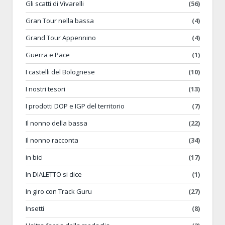
Gli scatti di Vivarelli
(56)
Gran Tour nella bassa
(4)
Grand Tour Appennino
(4)
Guerra e Pace
(1)
I castelli del Bolognese
(10)
I nostri tesori
(13)
I prodotti DOP e IGP del territorio
(7)
Il nonno della bassa
(22)
Il nonno racconta
(34)
in bici
(17)
In DIALETTO si dice
(1)
In giro con Track Guru
(27)
Insetti
(8)