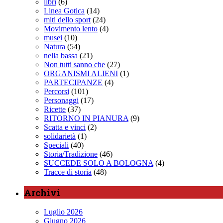
libri
(6)
Linea Gotica
(14)
miti dello sport
(24)
Movimento lento
(4)
musei
(10)
Natura
(54)
nella bassa
(21)
Non tutti sanno che
(27)
ORGANISMI ALIENI
(1)
PARTECIPANZE
(4)
Percorsi
(101)
Personaggi
(17)
Ricette
(37)
RITORNO IN PIANURA
(9)
Scatta e vinci
(2)
solidarietà
(1)
Speciali
(40)
Storia/Tradizione
(46)
SUCCEDE SOLO A BOLOGNA
(4)
Tracce di storia
(48)
Archivi
Luglio 2026
Giugno 2026