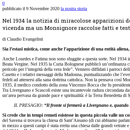
0
pubblicato il
9 Novembre 2020
la nostra storia
Nel 1934 la notizia di miracolose apparizioni de
vicenda ma un Monsignore raccolse fatti e te
di Claudio Evangelisti
Sia l’estasi mistica, come anche l’apparizione di una entità aliena
Anche Lourdes e Fatima non sono sfuggite a questa sorte. Nel 1934 in 
Beata Vergine. Nel 1935 la Curia Bolognese pubblicò un’ordinanza circa
pericolo per l’integrità della vera fede”. Vennero diffidati i parroci d
Casetto e i relativi messaggi della Madonna, puntualizzando che l’event
fedeli ad attenersi alla sana dottrina cattolica. Non la pensava così Mo
1935, il medico condotto della zona Vincenzo Rocca che fu presiden
Tra Livergnano e Scascoli esiste una incantevole radura circondata dai 
un’area pervasa da grande pace e spiritualità: è la Terra Benedetta di S
IL PRESAGIO:
“Il fronte si fermerà a Livergnano e, quando 
Si crede che in tempi remoti esistesse in questa piccola valle un co
del Savena si trovava la chiesa di Sant’Ansano (di cui abbiamo parlato in
in mezzo a questi campi è stata eretta una chiesa dalle grandi vetrate 