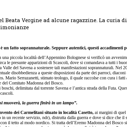
l Beata Vergine ad alcune ragazzine. La curia diff
stimonianze
, è un fatto soprannaturale. Seppure autentici, questi accadimenti p
una piccola località dell’Appennino Bolognese si verificò un avveniment
 le presunte apparizioni di Scascoli, dove si comandava a tutti i buoni 
ella Valle del Savena a sostenere tali manifestazioni soprannaturali. Nel 
uale disobbedienza a queste disposizioni da parte dei parroci, diaconi e 
ns. Mario Serrazanetti, stimato teologo, il quale raccolse con cura i fatti
te del Comitato Madonna del Bosco.
boschi, delimitata dal torrente Savena e l’antica strada della Futa. Quest
cascoli.
si muoverà, la guerra finirà in un lampo”.
nvento dei Carmelitani situato in località Casetto,
ai margini di quel
 un recente servizio, ndr), distrutta dalla guerra e dove si dice che il s
e con il tetto al modo nordico. Si tratta dell’Eremo Madonna del Bosco si