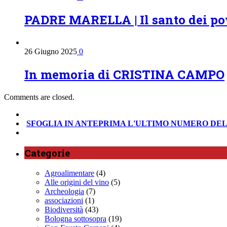
PADRE MARELLA | Il santo dei po
26 Giugno 2025
0
In memoria di CRISTINA CAMPO
Comments are closed.
SFOGLIA IN ANTEPRIMA
L'ULTIMO NUMERO DEL
Categorie
Agroalimentare
(4)
Alle origini del vino
(5)
Archeologia
(7)
associazioni
(1)
Biodiversità
(43)
Bologna sottosopra
(19)