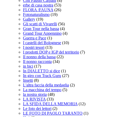
Con Fausto Carpani
(4)
erbe di casa nostra
(53)
FLORA /FAUNA
(26)
Fotonaturalismo
(19)
Gallery
(19)
Gli scatti di Vivarelli
(56)
Gran Tour nella bassa
(4)
Grand Tour Appennino
(4)
Guerra e Pace
(1)
I castelli del Bolognese
(10)
I nostri tesori
(13)
I prodotti DOP e IGP del territorio
(7)
Il nonno della bassa
(22)
Il nonno racconta
(34)
in bici
(17)
In DIALETTO si dice
(1)
In giro con Track Guru
(27)
Insetti
(8)
L'altra faccia della medaglia
(2)
La macchina del tempo
(5)
la nostra storia
(48)
LA RIVISTA
(33)
LA SFIDA DELLA MEMORIA
(12)
Le foto dei lettori
(2)
LE FOTO DI PAOLO TARANTO
(1)