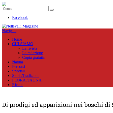
Facebook
Navigate
Home
CHI SIAMO
La rivista
La redazione
Copia gratuita
Natura
Percorsi
Speciali
Storia/Tradizione
FLORA /FAUNA
Ricette
Di prodigi ed apparizioni nei boschi di 