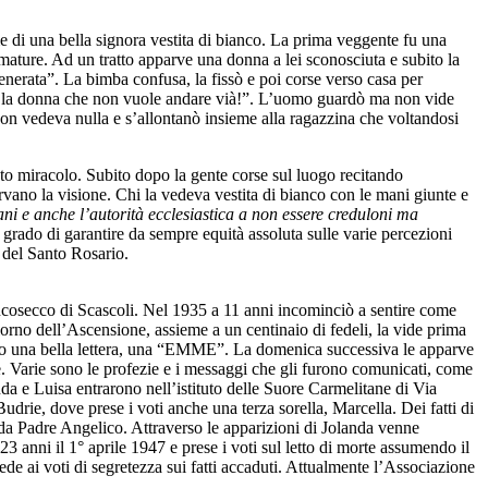
e di una bella signora vestita di bianco. La prima veggente fu una
i mature. Ad un tratto apparve una donna a lei sconosciuta e subito la
 venerata”. La bimba confusa, la fissò e poi corse verso casa per
lla la donna che non vuole andare vià!”. L’uomo guardò ma non vide
 non vedeva nulla e s’allontanò insieme alla ragazzina che voltandosi
o miracolo. Subito dopo la gente corse sul luogo recitando
rvano la visione. Chi la vedeva vestita di bianco con le mani giunte e
ani e anche l’autorità ecclesiastica a non essere creduloni ma
in grado di garantire da sempre equità assoluta sulle varie percezioni
a del Santo Rosario.
oncosecco di Scascoli. Nel 1935 a 11 anni incominciò a sentire come
iorno dell’Ascensione, assieme a un centinaio di fedeli, la vide prima
cielo una bella lettera, una “EMME”. La domenica successiva le apparve
se. Varie sono le profezie e i messaggi che gli furono comunicati, come
nda e Luisa entrarono nell’istituto delle Suore Carmelitane di Via
rie, dove prese i voti anche una terza sorella, Marcella. Dei fatti di
da Padre Angelico. Attraverso le apparizioni di Jolanda venne
23 anni il 1° aprile 1947 e prese i voti sul letto di morte assumendo il
de ai voti di segretezza sui fatti accaduti. Attualmente l’Associazione