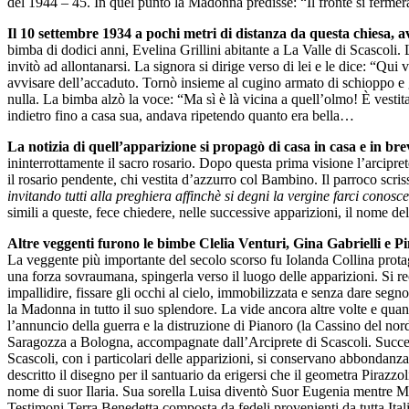
del 1944 – 45. In quel punto la Madonna predisse: “Il fronte si fermer
Il 10 settembre 1934 a pochi metri di distanza da questa chiesa, 
bimba di dodici anni, Evelina Grillini abitante a La Valle di Scascoli. 
invitò ad allontanarsi. La signora si dirige verso di lei e le dice: “Qui
avvisare dell’accaduto. Tornò insieme al cugino armato di schioppo e
nulla. La bimba alzò la voce: “Ma sì è là vicina a quell’olmo! È vestit
indietro fino a casa sua, andava ripetendo quanto era bella…
La notizia di quell’apparizione si propagò di casa in casa e in b
ininterrottamente il sacro rosario. Dopo questa prima visione l’arcipre
il rosario pendente, chi vestita d’azzurro col Bambino. Il parroco scris
invitando tutti alla preghiera affinchè si degni la vergine farci conos
simili a queste, fece chiedere, nelle successive apparizioni, il nome d
Altre veggenti furono le bimbe Clelia Venturi, Gina Gabrielli e Pi
La veggente più importante del secolo scorso fu Iolanda Collina prota
una forza sovraumana, spingerla verso il luogo delle apparizioni. Si re
impallidire, fissare gli occhi al cielo, immobilizzata e senza dare se
la Madonna in tutto il suo splendore. La vide ancora altre volte e quan
l’annuncio della guerra e la distruzione di Pianoro (la Cassino del nor
Saragozza a Bologna, accompagnate dall’Arciprete di Scascoli. Successi
Scascoli, con i particolari delle apparizioni, si conservano abbondan
descritto il disegno per il santuario da erigersi che il geometra Pirazzo
nome di suor Ilaria. Sua sorella Luisa diventò Suor Eugenia mentre Mar
Testimoni Terra Benedetta composta da fedeli provenienti da tutta Itali