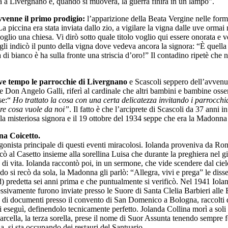
à a Livergnano e, quando si muoverà, la guerra finirà in un lampo”.
avvenne il primo prodigio:
l’apparizione della Beata Vergine nelle form
La piccina era stata inviata dallo zio, a vigilare la vigna dalle uve orma
 voglio una chiesa. Vi dirò sotto quale titolo voglio qui essere onorata e
 gli indicò il punto della vigna dove vedeva ancora la signora: “È que
a di bianco è ha sulla fronte una striscia d’oro!” Il contadino ripetè che
reve tempo le parrocchie di Livergnano
e Scascoli seppero dell’avvenut
te Don Angelo Galli, riferì al cardinale che altri bambini e bambine osse
se:“
Ho trattato la cosa con una certa delicatezza invitando i parrocchi
cere cosa vuole da noi”
. Il fatto è che l’arciprete di Scascoli da 37 anni 
ella misteriosa signora e il 19 ottobre del 1934 seppe che era la Madonn
na Coicetto.
gonista principale di questi eventi miracolosi. Iolanda proveniva da R
cò al Casetto insieme alla sorellina Luisa che durante la preghiera nel g
gno di vita. Iolanda raccontò poi, in un sermone, che vide scendere dal 
do si recò da sola, la Madonna gli parlò: “Allegra, vivi e prega” le dis
d) predetta sei anni prima e che puntualmente si verificò. Nel 1941 Iola
vamente furono inviate presso le Suore di Santa Clelia Barbieri alle Bud
za di documenti presso il convento di San Domenico a Bologna, raccolti 
li eseguì, definendolo tecnicamente perfetto. Jolanda Collina morì a soli 
cella, la terza sorella, prese il nome di Suor Assunta tenendo sempre fe
a, si sta occupando dei restauri del Santuario.