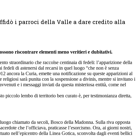
idò i parroci della Valle a dare credito alla
ossono riscontrare elementi meno veritieri e dubitativi.
o straordinario che raccolse centinaia di fedeli: l’apparizione della
fedeli di astenersi dal recarsi in quel luogo “che non è senza
2012 ancora la Curia, emette una notificazione su queste apparizioni al
religiosi sarà punita con la sospensione a divinis, mentre si invitano i
 avvenuti e i messaggi inviati da questa misteriosa entità, come nel
o piccolo lembo di territorio ben curato è, per testimonianza diretta,
 luogo chiamato da secoli, Bosco della Madonna. Sulla riva opposta
acerdote che l’officiava, praticasse l’esorcismo. Ora, ai giorni nostri,
tuato nell’epicentro della Linea Gotica, sconvolta dagli eventi bellici