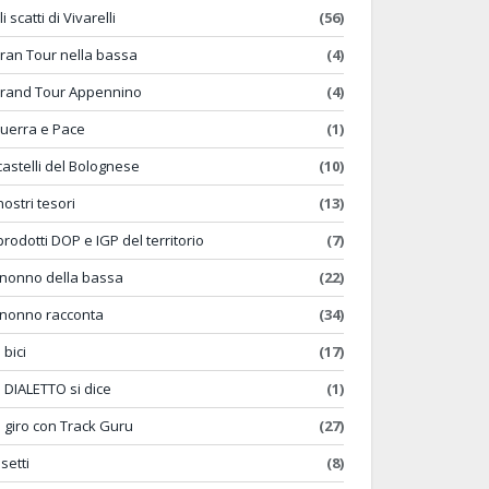
li scatti di Vivarelli
(56)
ran Tour nella bassa
(4)
rand Tour Appennino
(4)
uerra e Pace
(1)
 castelli del Bolognese
(10)
 nostri tesori
(13)
 prodotti DOP e IGP del territorio
(7)
l nonno della bassa
(22)
l nonno racconta
(34)
 bici
(17)
n DIALETTO si dice
(1)
n giro con Track Guru
(27)
nsetti
(8)