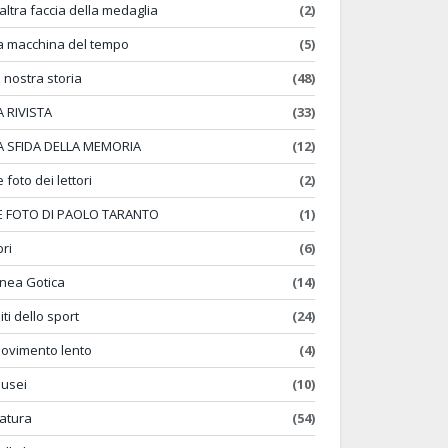
'altra faccia della medaglia
(2)
a macchina del tempo
(5)
a nostra storia
(48)
A RIVISTA
(33)
A SFIDA DELLA MEMORIA
(12)
e foto dei lettori
(2)
E FOTO DI PAOLO TARANTO
(1)
bri
(6)
inea Gotica
(14)
iti dello sport
(24)
ovimento lento
(4)
usei
(10)
atura
(54)