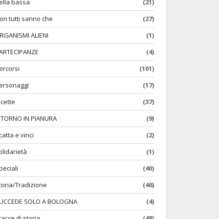
ella bassa
(21)
on tutti sanno che
(27)
RGANISMI ALIENI
(1)
ARTECIPANZE
(4)
ercorsi
(101)
ersonaggi
(17)
icette
(37)
ITORNO IN PIANURA
(9)
catta e vinci
(2)
olidarietà
(1)
peciali
(40)
toria/Tradizione
(46)
UCCEDE SOLO A BOLOGNA
(4)
racce di storia
(48)