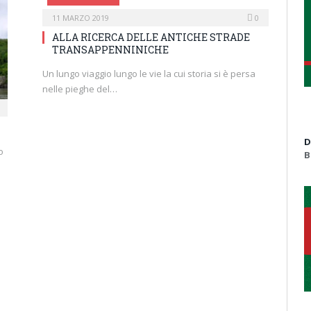
11 MARZO 2019
0
ALLA RICERCA DELLE ANTICHE STRADE
TRANSAPPENNINICHE
Un lungo viaggio lungo le vie la cui storia si è persa
nelle pieghe del…
D
o
B