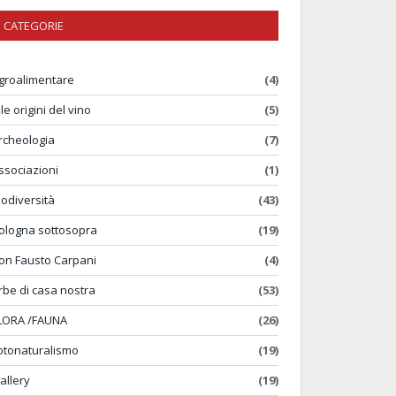
CATEGORIE
groalimentare
(4)
lle origini del vino
(5)
rcheologia
(7)
ssociazioni
(1)
iodiversità
(43)
ologna sottosopra
(19)
on Fausto Carpani
(4)
rbe di casa nostra
(53)
LORA /FAUNA
(26)
otonaturalismo
(19)
allery
(19)