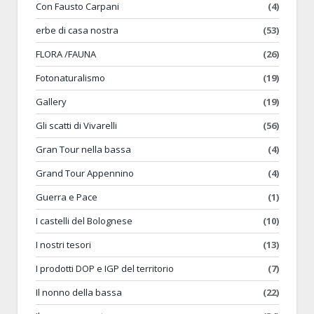
Con Fausto Carpani
(4)
erbe di casa nostra
(53)
FLORA /FAUNA
(26)
Fotonaturalismo
(19)
Gallery
(19)
Gli scatti di Vivarelli
(56)
Gran Tour nella bassa
(4)
Grand Tour Appennino
(4)
Guerra e Pace
(1)
I castelli del Bolognese
(10)
I nostri tesori
(13)
I prodotti DOP e IGP del territorio
(7)
Il nonno della bassa
(22)