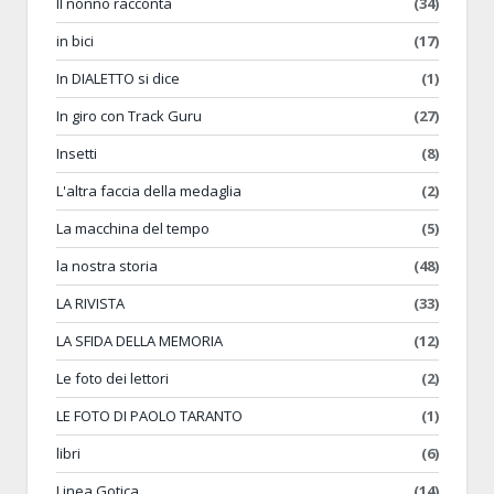
Il nonno racconta
(34)
in bici
(17)
In DIALETTO si dice
(1)
In giro con Track Guru
(27)
Insetti
(8)
L'altra faccia della medaglia
(2)
La macchina del tempo
(5)
la nostra storia
(48)
LA RIVISTA
(33)
LA SFIDA DELLA MEMORIA
(12)
Le foto dei lettori
(2)
LE FOTO DI PAOLO TARANTO
(1)
libri
(6)
Linea Gotica
(14)