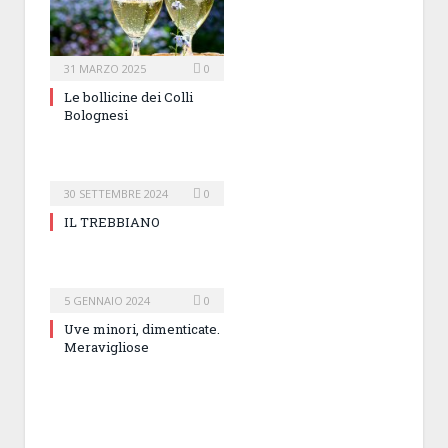
31 MARZO 2025
0
Le bollicine dei Colli
Bolognesi
30 SETTEMBRE 2024
0
IL TREBBIANO
5 GENNAIO 2024
0
Uve minori, dimenticate.
Meravigliose