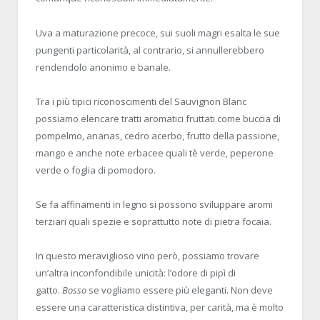
Uva a maturazione precoce, sui suoli magri esalta le sue
pungenti particolarità, al contrario, si annullerebbero
rendendolo anonimo e banale.
Tra i più tipici riconoscimenti del Sauvignon Blanc
possiamo elencare tra
tti aromatici fruttati come buccia di
pompelmo, ananas, cedro acerbo, frutto della passione,
mango e anche note erbacee quali tè verde, peperone
verde o foglia di pomodoro.
Se fa affinamenti in legno si possono sviluppare aromi
terziari quali spezie e soprattutto note di pietra focaia.
In questo meraviglioso vino però, possiamo trovare
un’altra inconfondibile unicità: l’odore di pipì di
gatto.
Bosso
se vogliamo essere più eleganti. Non deve
essere una caratteristica distintiva, per carità, ma è molto