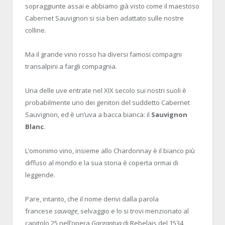
sopraggiunte assai e abbiamo già visto come il maestoso
Cabernet Sauvignon si sia ben adattato sulle nostre
colline.
Ma il grande vino rosso ha diversi famosi compagni
transalpini a fargli compagnia.
Una delle uve entrate nel XIX secolo sui nostri suoli è
probabilmente uno dei genitori del suddetto Cabernet
Sauvignon, ed è un’uva a bacca bianca: il
Sauvignon
Blanc
.
L’omonimo vino, insieme allo Chardonnay è il bianco più
diffuso al mondo e la sua storia è coperta ormai di
leggende.
Pare, intanto, che il nome derivi dalla parola
francese
sauvage
, selvaggio e lo si trovi menzionato al
capitolo 25 nell’opera
Gargantua
di Rebelais del 1534