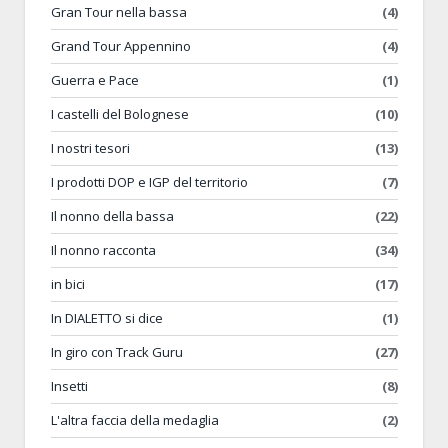
Gran Tour nella bassa
(4)
Grand Tour Appennino
(4)
Guerra e Pace
(1)
I castelli del Bolognese
(10)
I nostri tesori
(13)
I prodotti DOP e IGP del territorio
(7)
Il nonno della bassa
(22)
Il nonno racconta
(34)
in bici
(17)
In DIALETTO si dice
(1)
In giro con Track Guru
(27)
Insetti
(8)
L'altra faccia della medaglia
(2)