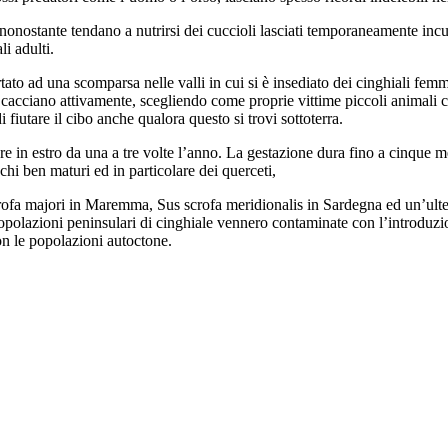
 nonostante tendano a nutrirsi dei cuccioli lasciati temporaneamente incu
i adulti.
tato ad una scomparsa nelle valli in cui si è insediato dei cinghiali femm
li cacciano attivamente, scegliendo come proprie vittime piccoli animal
i fiutare il cibo anche qualora questo si trovi sottoterra.
e in estro da una a tre volte l’anno. La gestazione dura fino a cinque m
schi ben maturi ed in particolare dei querceti,
scrofa majori in Maremma, Sus scrofa meridionalis in Sardegna ed un’ulteri
popolazioni peninsulari di cinghiale vennero contaminate con l’introduzi
on le popolazioni autoctone.