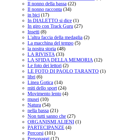
Il nonno della bassa
(22)
Il nonno racconta
(34)
in bici
(17)
In DIALETTO si dice
(1)
In giro con Track Guru
(27)
Insetti
(8)
L'altra faccia della medaglia
(2)
La macchina del tempo
(5)
la nostra storia
(48)
LA RIVISTA
(33)
LA SFIDA DELLA MEMORIA
(12)
Le foto dei lettori
(2)
LE FOTO DI PAOLO TARANTO
(1)
libri
(6)
Linea Gotica
(14)
miti dello sport
(24)
Movimento lento
(4)
musei
(10)
Natura
(54)
nella bassa
(21)
Non tutti sanno che
(27)
ORGANISMI ALIENI
(1)
PARTECIPANZE
(4)
Percorsi
(101)
Personaggi
(17)