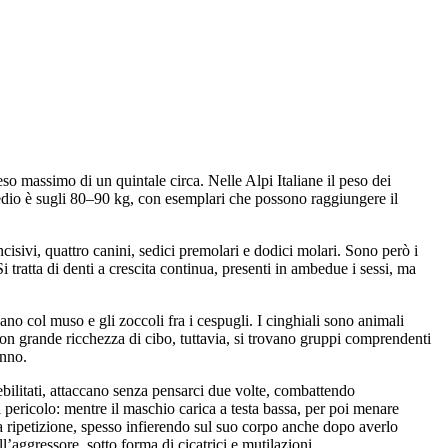
so massimo di un quintale circa. Nelle Alpi Italiane il peso dei
 medio è sugli 80–90 kg, con esemplari che possono raggiungere il
cisivi, quattro canini, sedici premolari e dodici molari. Sono però i
i tratta di denti a crescita continua, presenti in ambedue i sessi, ma
avano col muso e gli zoccoli fra i cespugli. I cinghiali sono animali
con grande ricchezza di cibo, tuttavia, si trovano gruppi comprendenti
anno.
 debilitati, attaccano senza pensarci due volte, combattendo
pericolo: mentre il maschio carica a testa bassa, per poi menare
 a ripetizione, spesso infierendo sul suo corpo anche dopo averlo
l’aggressore, sotto forma di cicatrici e mutilazioni.