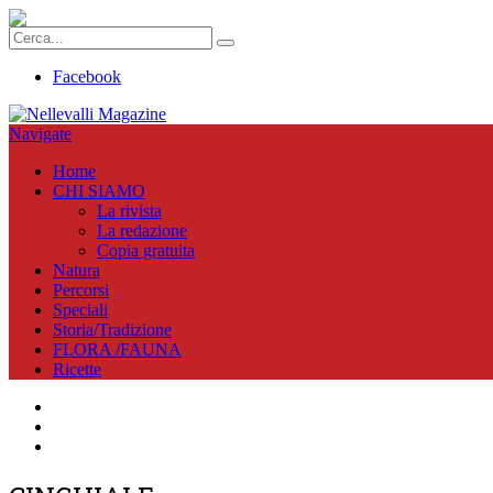
Facebook
Navigate
Home
CHI SIAMO
La rivista
La redazione
Copia gratuita
Natura
Percorsi
Speciali
Storia/Tradizione
FLORA /FAUNA
Ricette