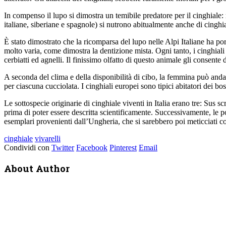
In compenso il lupo si dimostra un temibile predatore per il cinghiale:
italiane, siberiane e spagnole) si nutrono abitualmente anche di cinghial
È stato dimostrato che la ricomparsa del lupo nelle Alpi Italiane ha por
molto varia, come dimostra la dentizione mista. Ogni tanto, i cinghia
cerbiatti ed agnelli. Il finissimo olfatto di questo animale gli consente d
A seconda del clima e della disponibilità di cibo, la femmina può andar
per ciascuna cucciolata. I cinghiali europei sono tipici abitatori dei bo
Le sottospecie originarie di cinghiale viventi in Italia erano tre: Sus 
prima di poter essere descritta scientificamente. Successivamente, le 
esemplari provenienti dall’Ungheria, che si sarebbero poi meticciati c
cinghiale
vivarelli
Condividi con
Twitter
Facebook
Pinterest
Email
About Author