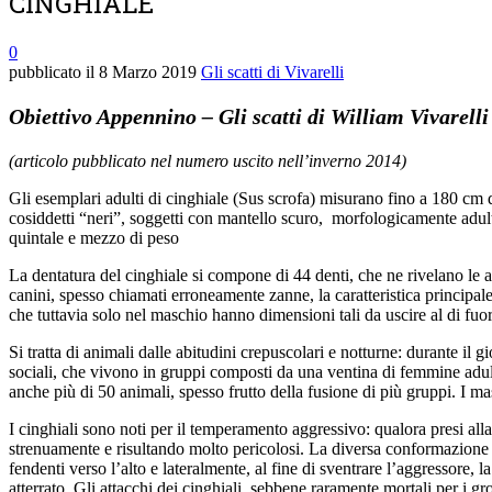
CINGHIALE
0
pubblicato il
8 Marzo 2019
Gli scatti di Vivarelli
Obiettivo Appennino – Gli scatti di William Vivarelli
(articolo pubblicato nel numero uscito nell’inverno 2014)
Gli esemplari adulti di cinghiale (Sus scrofa) misurano fino a 180 cm d
cosiddetti “neri”, soggetti con mantello scuro, morfologicamente adulti
quintale e mezzo di peso
La dentatura del cinghiale si compone di 44 denti, che ne rivelano le ab
canini, spesso chiamati erroneamente zanne, la caratteristica principale 
che tuttavia solo nel maschio hanno dimensioni tali da uscire al di fuor
Si tratta di animali dalle abitudini crepuscolari e notturne: durante il g
sociali, che vivono in gruppi composti da una ventina di femmine adult
anche più di 50 animali, spesso frutto della fusione di più gruppi. I m
I cinghiali sono noti per il temperamento aggressivo: qualora presi alla 
strenuamente e risultando molto pericolosi. La diversa conformazione d
fendenti verso l’alto e lateralmente, al fine di sventrare l’aggressore
atterrato. Gli attacchi dei cinghiali, sebbene raramente mortali per i gr