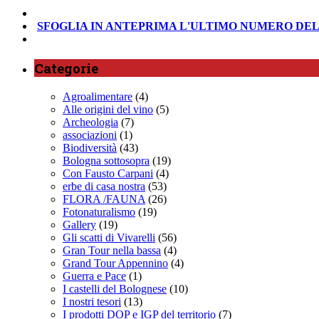
SFOGLIA IN ANTEPRIMA
L'ULTIMO NUMERO DEL
Categorie
Agroalimentare
(4)
Alle origini del vino
(5)
Archeologia
(7)
associazioni
(1)
Biodiversità
(43)
Bologna sottosopra
(19)
Con Fausto Carpani
(4)
erbe di casa nostra
(53)
FLORA /FAUNA
(26)
Fotonaturalismo
(19)
Gallery
(19)
Gli scatti di Vivarelli
(56)
Gran Tour nella bassa
(4)
Grand Tour Appennino
(4)
Guerra e Pace
(1)
I castelli del Bolognese
(10)
I nostri tesori
(13)
I prodotti DOP e IGP del territorio
(7)