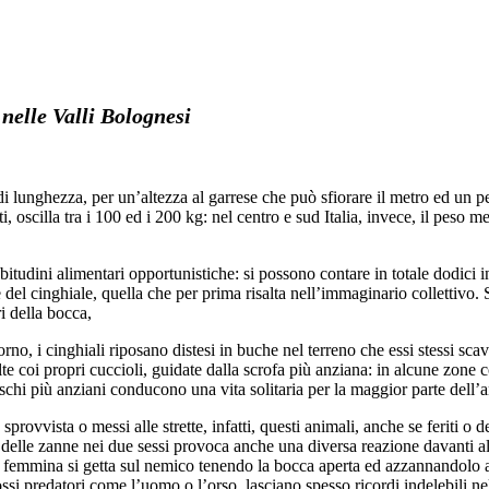
 nelle Valli Bolognesi
i lunghezza, per un’altezza al garrese che può sfiorare il metro ed un pe
, oscilla tra i 100 ed i 200 kg: nel centro e sud Italia, invece, il peso
itudini alimentari opportunistiche: si possono contare in totale dodici in
del cinghiale, quella che per prima risalta nell’immaginario collettivo. S
i della bocca,
iorno, i cinghiali riposano distesi in buche nel terreno che essi stessi sc
e coi propri cuccioli, guidate dalla scrofa più anziana: in alcune zone 
aschi più anziani conducono una vita solitaria per la maggior parte dell’
sprovvista o messi alle strette, infatti, questi animali, anche se feriti o
elle zanne nei due sessi provoca anche una diversa reazione davanti al 
, la femmina si getta sul nemico tenendo la bocca aperta ed azzannandolo
ossi predatori come l’uomo o l’orso, lasciano spesso ricordi indelebili nel