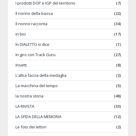
I prodotti DOP e IGP del territorio
(7)
Il nonno della bassa
(22)
Il nonno racconta
(34)
in bici
(17)
In DIALETTO si dice
(1)
In giro con Track Guru
(27)
Insetti
(8)
L'altra faccia della medaglia
(2)
La macchina del tempo
(5)
la nostra storia
(48)
LA RIVISTA
(33)
LA SFIDA DELLA MEMORIA
(12)
Le foto dei lettori
(2)