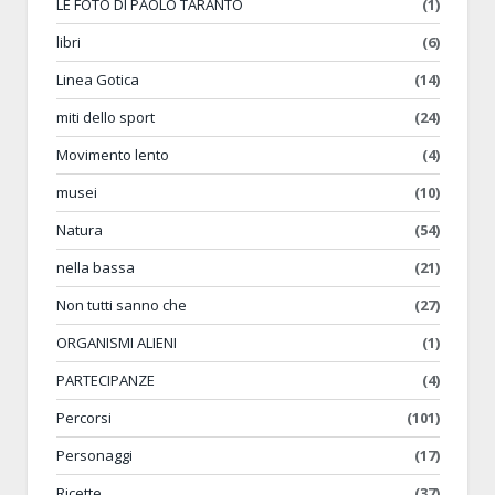
LE FOTO DI PAOLO TARANTO
(1)
libri
(6)
Linea Gotica
(14)
miti dello sport
(24)
Movimento lento
(4)
musei
(10)
Natura
(54)
nella bassa
(21)
Non tutti sanno che
(27)
ORGANISMI ALIENI
(1)
PARTECIPANZE
(4)
Percorsi
(101)
Personaggi
(17)
Ricette
(37)