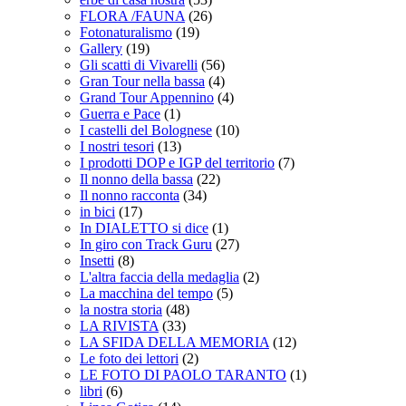
FLORA /FAUNA
(26)
Fotonaturalismo
(19)
Gallery
(19)
Gli scatti di Vivarelli
(56)
Gran Tour nella bassa
(4)
Grand Tour Appennino
(4)
Guerra e Pace
(1)
I castelli del Bolognese
(10)
I nostri tesori
(13)
I prodotti DOP e IGP del territorio
(7)
Il nonno della bassa
(22)
Il nonno racconta
(34)
in bici
(17)
In DIALETTO si dice
(1)
In giro con Track Guru
(27)
Insetti
(8)
L'altra faccia della medaglia
(2)
La macchina del tempo
(5)
la nostra storia
(48)
LA RIVISTA
(33)
LA SFIDA DELLA MEMORIA
(12)
Le foto dei lettori
(2)
LE FOTO DI PAOLO TARANTO
(1)
libri
(6)