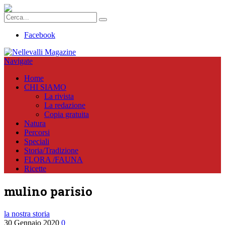
Facebook
Navigate
Home
CHI SIAMO
La rivista
La redazione
Copia gratuita
Natura
Percorsi
Speciali
Storia/Tradizione
FLORA /FAUNA
Ricette
mulino parisio
la nostra storia
30 Gennaio 2020
0