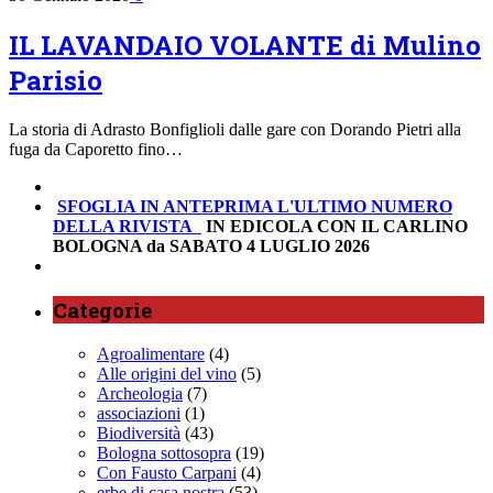
IL LAVANDAIO VOLANTE di Mulino
Parisio
La storia di Adrasto Bonfiglioli dalle gare con Dorando Pietri alla
fuga da Caporetto fino…
SFOGLIA IN ANTEPRIMA
L'ULTIMO NUMERO
DELLA RIVISTA
IN EDICOLA CON IL CARLINO
BOLOGNA da SABATO 4 LUGLIO 2026
Categorie
Agroalimentare
(4)
Alle origini del vino
(5)
Archeologia
(7)
associazioni
(1)
Biodiversità
(43)
Bologna sottosopra
(19)
Con Fausto Carpani
(4)
erbe di casa nostra
(53)